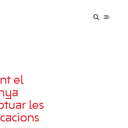
t el
anya
tuar les
rcacions