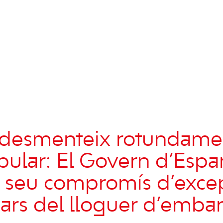
 desmenteix rotundamen
opular: El Govern d’Esp
 seu compromís d’excep
lears del lloguer d’emba