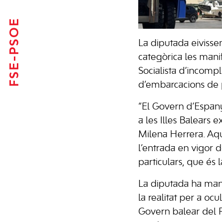
FSE-PSOE
La diputada eiviss
categòrica les manif
Socialista d’incomp
d’embarcacions de pa
“El Govern d’Espan
a les Illes Balears 
Milena Herrera. Aq
l’entrada en vigor 
particulars, que és 
La diputada ha mani
la realitat per a ocu
Govern balear del P