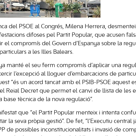
enca del PSOE al Congrés, Milena Herrera, desmente
estacions difoses pel Partit Popular, que acusen fals
lir el compromís del Govern d’Espanya sobre la regul
rticulars a les Illes Balears.
ya manté el seu ferm compromís d’aplicar una regu
exercir l’excepció al lloguer d’embarcacions de particu
uest “és un acord tancat amb el PSIB-PSOE aquest es
del Reial Decret que permet el canvi de llista de les
la base tècnica de la nova regulació”.
festat que “el Partit Popular menteix i intenta con
ltar la seva pròpia gestió”. De fet, “l’Executiu central j
P de possibles inconstitucionalitats i invasió de com