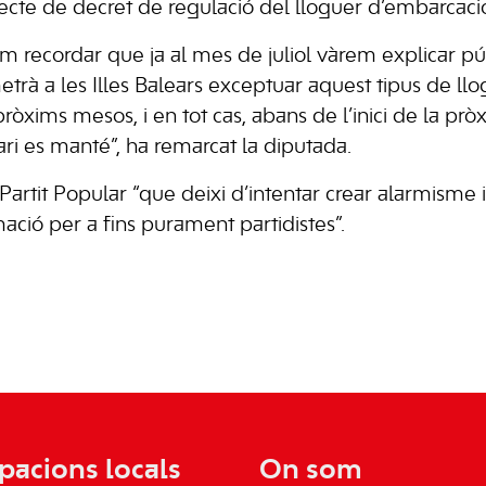
jecte de decret de regulació del lloguer d’embarcacio
 recordar que ja al mes de juliol vàrem explicar p
trà a les Illes Balears exceptuar aquest tipus de llo
pròxims mesos, i en tot cas, abans de l’inici de la p
ndari es manté”, ha remarcat la diputada.
Partit Popular “que deixi d’intentar crear alarmisme 
mació per a fins purament partidistes”.
pacions locals
On som