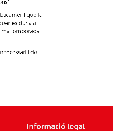
ns”.
úblicament que la
guer es duria a
ròxima temporada
innecessari i de
Informació legal