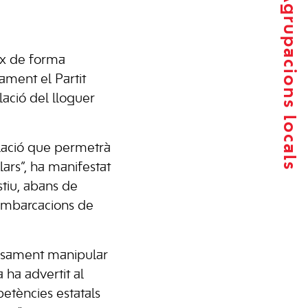
Agrupacions locals
ix de forma
ament el Partit
ació del lloguer
lació que permetrà
lars”, ha manifestat
tiu, abans de
 embarcacions de
fusament manipular
a ha advertit al
petències estatals