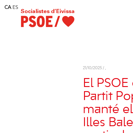
Home
CA
ES
Consell Insular d'Eivissa
Services
Contact
21/10/2025 /
,
El PSOE
Partit P
manté el
Illes Ba