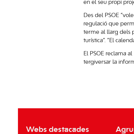
en el seu propi pro
Des del PSOE “volem
regulació que perme
terme al llarg dels 
turística”. “El cale
El PSOE reclama al 
tergiversar la infor
Webs destacades
Agru