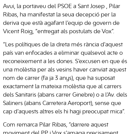
Avui, la portaveu del PSOE a
Sant Josep
, Pilar
Ribas, ha manifestat la seua decepció per la
deriva que està agafant l’equip de govern de
Vicent Roig, “entregat als postulats de Vox”.
“Les polítiques de la dreta més rància d’aquest
país van enfocades a eliminar qualsevol acte o
reconeixement a les dones. S’excusen en que és
una molèstia per als vesins haver canviat aquest
nom de carrer (fa ja 3 anys), que ha suposat
exactament la mateixa molèstia que al carrers
dels Sanitaris (abans carrer Ginebre) o a l’Av. dels
Saliners (abans Carretera Aeroport), sense que
cap d’aquests altres els hi hagi preocupat mica”.
Com remarca Pilar Ribas, “darrere aquest
moviment del PP i Vox s’amaga precisament