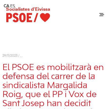
Home
CA
ES
Consell Insular d'Eivissa
Services
Contact
29/11/2023 /
,
,
El PSOE es mobilitzarà en
defensa del carrer de la
sindicalista Margalida
Roig, que el PP i Vox de
Sant Josep
han decidit