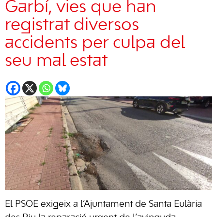
Garbí, vies que han
registrat diversos
accidents per culpa del
seu mal estat
El PSOE exigeix a l’Ajuntament de Santa Eulària