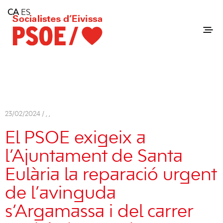
Home
CA
ES
Consell Insular d'Eivissa
Services
Contact
23/02/2024 /
,
,
El PSOE exigeix a
l’Ajuntament de Santa
Eulària la reparació urgent
de l’avinguda
s’Argamassa i del carrer