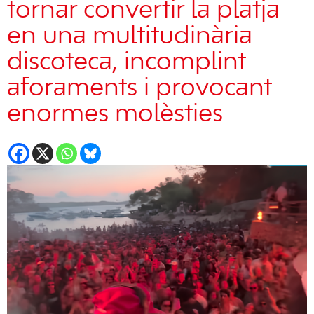
tornar convertir la platja
en una multitudinària
discoteca, incomplint
aforaments i provocant
enormes molèsties