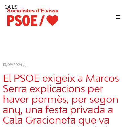
Home
CA
ES
Consell Insular d'Eivissa
Services
Contact
13/09/2024 /
,
,
El PSOE exigeix a Marcos
Serra explicacions per
haver permès, per segon
any, una festa privada a
Cala Gracioneta que va