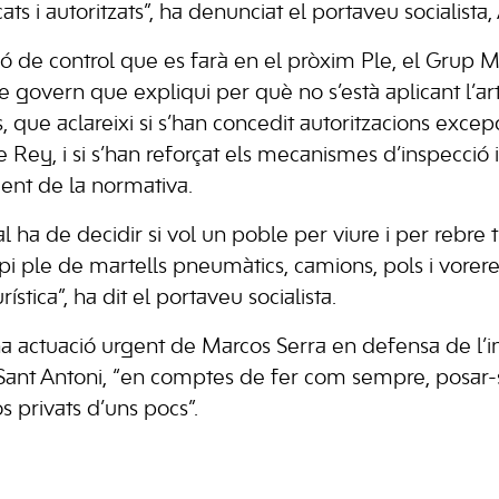
ts i autoritzats”, ha denunciat el portaveu socialista
ó de control que es farà en el pròxim Ple, el Grup Mu
 govern que expliqui per què no s’està aplicant l’art
, que aclareixi si s’han concedit autoritzacions exce
Rey, i si s’han reforçat els mecanismes d’inspecció i
ent de la normativa.
 ha de decidir si vol un poble per viure i per rebre tu
pi ple de martells pneumàtics, camions, pols i vorer
stica”, ha dit el portaveu socialista.
 actuació urgent de Marcos Serra en defensa de l’int
 Sant Antoni, “en comptes de fer com sempre, posar
os privats d’uns pocs”.