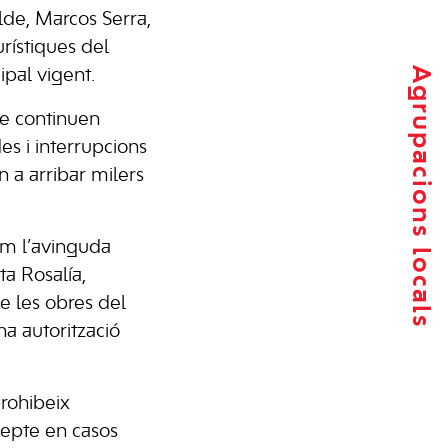
lde, Marcos Serra,
urístiques del
Agrupacions locals
ipal vigent.
ue continuen
es i interrupcions
n a arribar milers
com l’avinguda
ta Rosalía,
e les obres del
a autorització
prohibeix
xcepte en casos