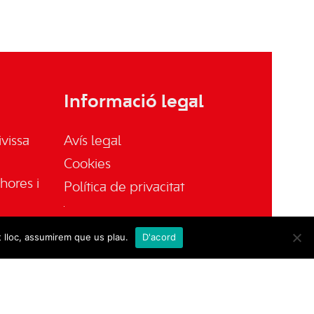
Informació legal
vissa
Avís legal
Cookies
hores i
Política de privacitat
t lloc, assumirem que us plau.
D'acord
sa.es