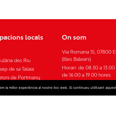
pacions locals
On som
Via Romana 15, 07800 Ei
(Illes Balears)
ulària des Riu
Horari: de 08.30 a 13.00 
sep de sa Talaia
de 16.00 a 19.00 hores.
ntoni de Portmany
Telèfon: 645555030
an de Labritja
m la millor experiència al nostre lloc web. Si continueu utilitzant aques
Email:
admin@psoeeivis