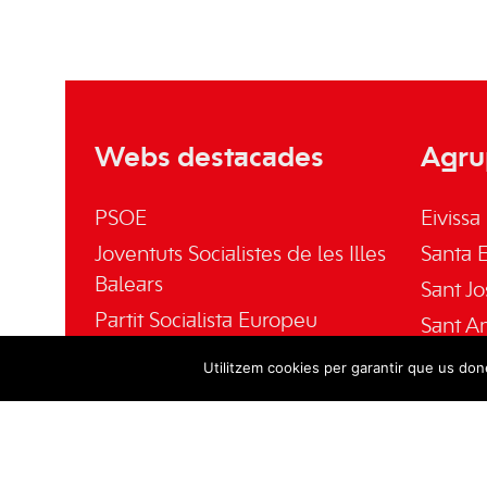
Webs destacades
Agru
PSOE
Eivissa
Joventuts Socialistes de les Illes
Santa E
Balears
Sant Jo
Partit Socialista Europeu
Sant A
El Socialista
Sant Jo
Utilitzem cookies per garantir que us done
Fundación Pablo Iglesias
Fundació Gabriel Alomar