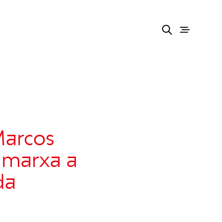
Marcos
n marxa a
da