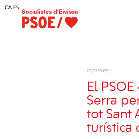
Home
CA
ES
Consell Insular d'Eivissa
Services
Contact
27/05/2025 /
,
,
El PSOE 
Serra pe
tot Sant
turístic