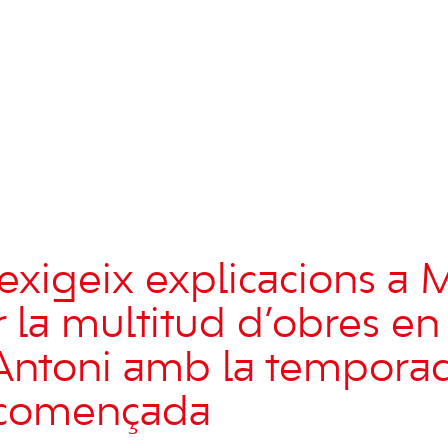
exigeix explicacions a 
r la multitud d’obres e
 Antoni amb la tempora
a començada