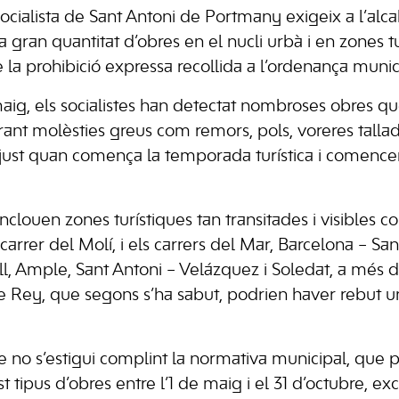
ocialista de Sant Antoni de Portmany exigeix a l’alca
a gran quantitat d’obres en el nucli urbà i en zones t
 la prohibició expressa recollida a l’ordenança munic
ig, els socialistes han detectat nombroses obres q
ant molèsties greus com remors, pols, voreres tallad
ò, just quan comença la temporada turística i comence
 inclouen zones turístiques tan transitades i visibles 
carrer del Molí, i els carrers del Mar, Barcelona – San
l, Ample, Sant Antoni – Velázquez i Soledat, a més d
 Rey, que segons s’ha sabut, podrien haver rebut un
e no s’estigui complint la normativa municipal, que 
 tipus d’obres entre l’1 de maig i el 31 d’octubre, e