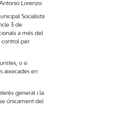
, Antonio Lorenzo.
nicipal Socialista
icle 3 de
pcionals a més del
 control per
ristes, o si
es aixecades en
erès general i la
-se únicament del