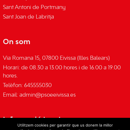
Sant Antoni de Portmany
Sant Joan de Labritja
On som
Via Romana 15, 07800 Eivissa (Illes Balears)
Horari: de 08.30 a 13.00 hores i de 16.00 a 19.00
hores.
Telèfon: 645555030
Email:
admin@psoeeivissa.es
Informació legal
Utilitzem cookies per garantir que us donem la millor