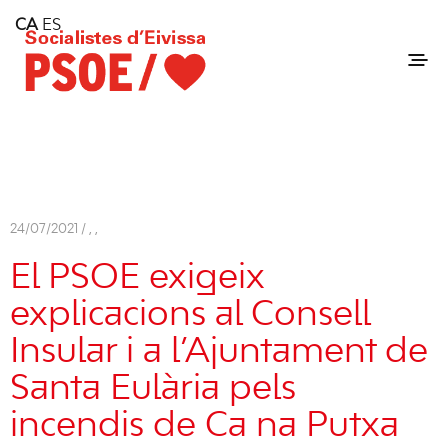
Home
CA
ES
Consell Insular d'Eivissa
Services
Contact
24/07/2021 /
,
,
El PSOE exigeix
explicacions al Consell
Insular i a l’Ajuntament de
Santa Eulària pels
incendis de Ca na Putxa