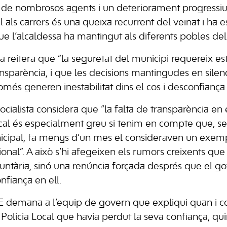
de nombrosos agents i un deteriorament progressiu d
l als carrers és una queixa recurrent del veïnat i ha 
ue l’alcaldessa ha mantingut als diferents pobles del
ta reitera que “la seguretat del municipi requereix esta
ransparència, i que les decisions mantingudes en silen
només generen inestabilitat dins el cos i desconfiança 
ocialista considera que “la falta de transparència en
ocal és especialment greu si tenim en compte que, se
cipal, fa menys d’un mes el consideraven un exemp
sional”. A això s’hi afegeixen els rumors creixents q
luntària, sinó una renúncia forçada després que el g
nfiança en ell.
SOE demana a l’equip de govern que expliqui quan i 
a Policia Local que havia perdut la seva confiança, qu