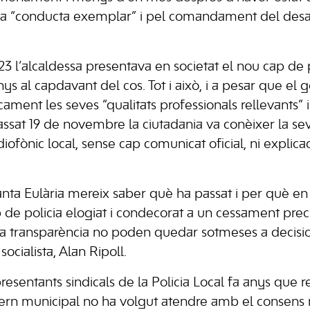
va “conducta exemplar” i pel comandament del desa
 l’alcaldessa presentava en societat el nou cap de po
s al capdavant del cos. Tot i això, i a pesar que el 
ament les seves “qualitats professionals rellevants” i 
assat 19 de novembre la ciutadania va conèixer la sev
diofònic local, sense cap comunicat oficial, ni explicac
anta Eulària mereix saber què ha passat i per què 
 de policia elogiat i condecorat a un cessament precipi
 la transparència no poden quedar sotmeses a decisi
ocialista, Alan Ripoll.
resentants sindicals de la Policia Local fa anys que 
ern municipal no ha volgut atendre amb el consens 