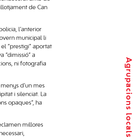
llotjament de Can
licia, l’anterior
govern municipal li
el “prestigi” aportat
a “dimissió” a
Agrupacions locals
ions, ni fotografia
en menys d’un mes
tat i silenciat. La
ons opaques”, ha
reclamen millores
necessari,