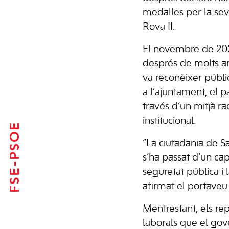
medalles per la se
Rova II.
El novembre de 2023
després de molts any
va reconèixer públic
a l’ajuntament, el p
través d’un mitjà ra
institucional.
FSE-PSOE
“La ciutadania de S
s’ha passat d’un cap
seguretat pública i
afirmat el portaveu s
Mentrestant, els rep
laborals que el gov