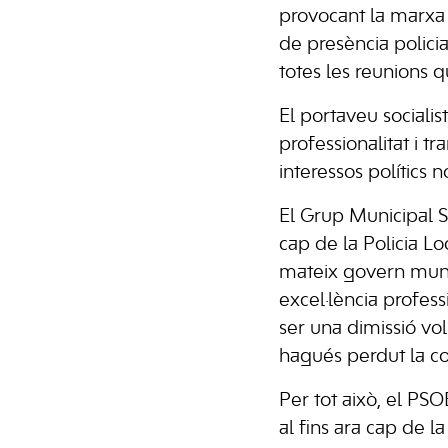
provocant la marxa 
de presència policia
totes les reunions q
El portaveu socialis
professionalitat i t
interessos polítics 
El Grup Municipal S
cap de la Policia L
mateix govern muni
excel·lència profes
ser una dimissió vo
hagués perdut la co
Per tot això, el P
al fins ara cap de l