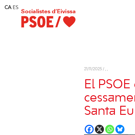
Home
CA
ES
Consell Insular d'Eivissa
Services
Contact
21/11/2025 /
,
,
El PSOE 
cessamen
Santa Eu