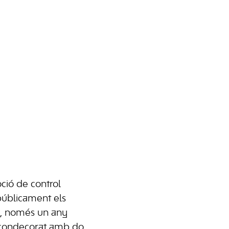
oció de control
públicament els
l, només un any
 condecorat amb do