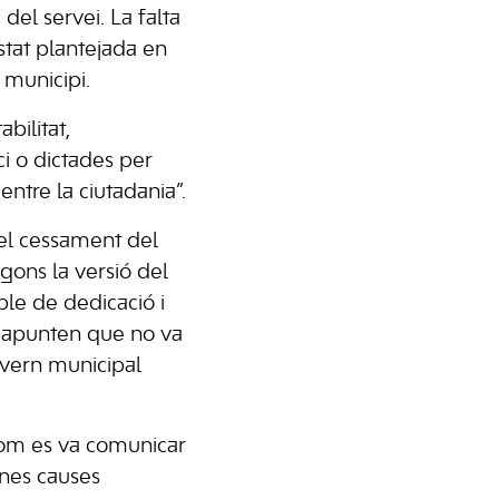
el servei. La falta
estat plantejada en
 municipi.
bilitat,
ci o dictades per
entre la ciutadania”.
 el cessament del
gons la versió del
le de dedicació i
ue apunten que no va
overn municipal
com es va comunicar
ines causes