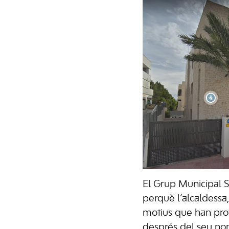
El Grup Municipal S
perquè l’alcaldessa
motius que han prov
després del seu n