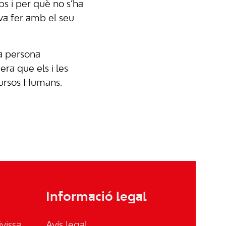
ps i per què no s’ha
 va fer amb el seu
va persona
era que els i les
cursos Humans.
Informació legal
vissa
Avís legal