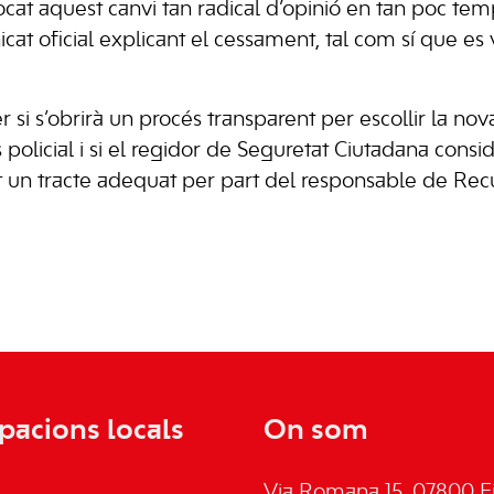
cat aquest canvi tan radical d’opinió en tan poc tem
cat oficial explicant el cessament, tal com sí que es
 si s’obrirà un procés transparent per escollir la no
policial i si el regidor de Seguretat Ciutadana consid
t un tracte adequat per part del responsable de Re
pacions locals
On som
Via Romana 15, 07800 Ei