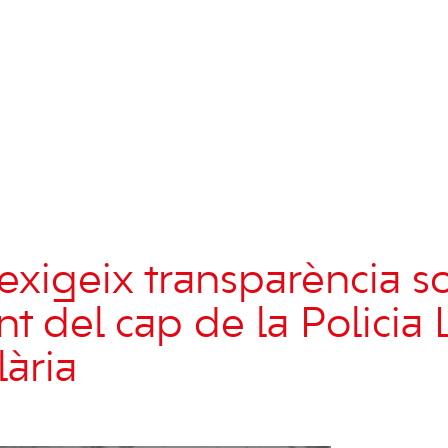
exigeix transparència s
t del cap de la Policia 
lària