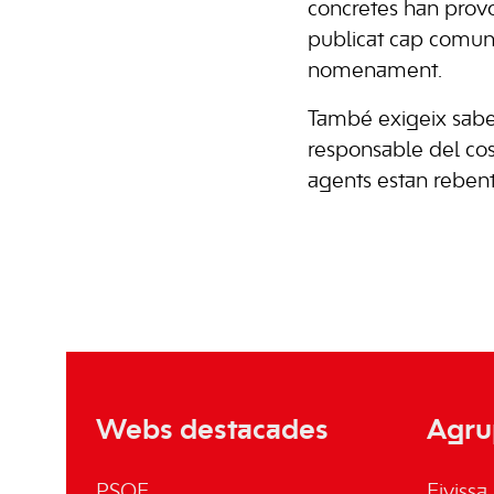
concretes han provo
publicat cap comuni
nomenament.
També exigeix saber
responsable del cos 
agents estan reben
Webs destacades
Agru
PSOE
Eivissa