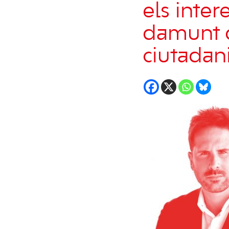
els inter
damunt d
ciutadani