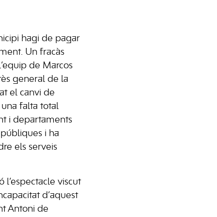
icipi hagi de pagar
ament. Un fracàs
 l’equip de Marcos
rès general de la
at el canvi de
 una falta total
ent i departaments
 públiques i ha
dre els serveis
 l’espectacle viscut
incapacitat d’aquest
nt Antoni de