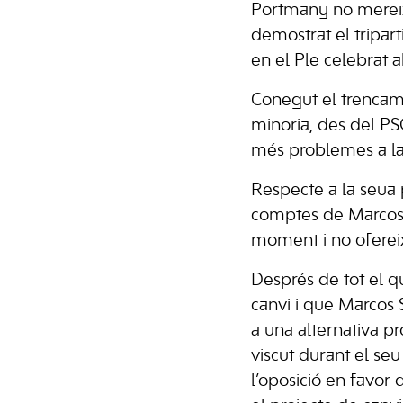
Portmany no mereix
demostrat el tripart
en el Ple celebrat ah
Conegut el trencamen
minoria, des del PSO
més problemes a la 
Respecte a la seua 
comptes de Marcos S
moment i no ofereix
Després de tot el q
canvi i que Marcos 
a una alternativa p
viscut durant el s
l’oposició en favor