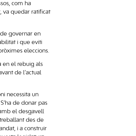
ssos, com ha
, va quedar ratificat
a de governar en
litat i que eviti
pròximes eleccions.
 en el rebuig als
vant de l’actual
ni necessita un
 S’ha de donar pas
i amb el desgavell
reballant des de
ndat, i a construir