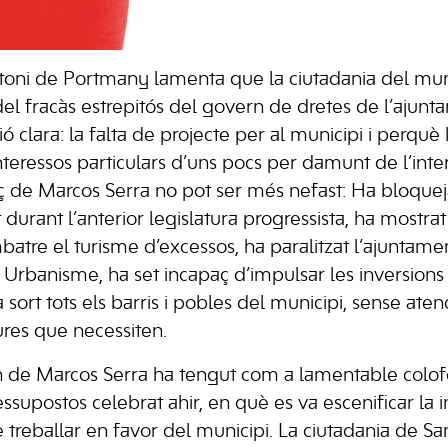
toni de Portmany lamenta que la ciutadania del mun
el fracàs estrepitós del govern de dretes de l’ajunt
ó clara: la falta de projecte per al municipi i perquè
nteressos particulars d’uns pocs per damunt de l’inte
nç de Marcos Serra no pot ser més nefast: Ha bloquej
t durant l’anterior legislatura progressista, ha mostrat
batre el turisme d’excessos, ha paralitzat l’ajuntam
Urbanisme, ha set incapaç d’impulsar les inversions
sort tots els barris i pobles del municipi, sense aten
tures que necessiten.
n de Marcos Serra ha tengut com a lamentable colofó
ssupostos celebrat ahir, en què es va escenificar la 
treballar en favor del municipi. La ciutadania de Sa