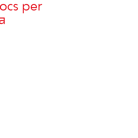
pocs per
a