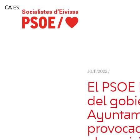
Home
CA
ES
Consell Insular d'Eivissa
Services
Contact
30/11/2022 /
El PSOE 
del gobi
Ayuntami
provocad