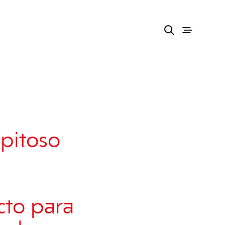
epitoso
cto para