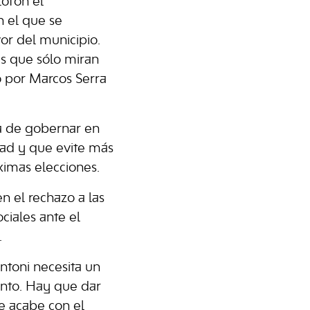
lofón el
n el que se
or del municipio.
s que sólo miran
o por Marcos Serra
rra de gobernar en
dad y que evite más
ximas elecciones.
n el rechazo a las
ciales ante el
.
ntoni necesita un
ento. Hay que dar
ue acabe con el