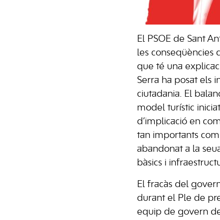
El PSOE de Sant An
les conseqüències d
que té una explicaci
Serra ha posat els i
ciutadania. El bala
model turístic inicia
d’implicació en com
tan importants com 
abandonat a la seua 
bàsics i infraestruc
El fracàs del gover
durant el Ple de pre
equip de govern de 