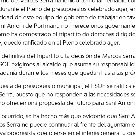
ierno de Marcos Serra ha tenido como lamentable co
durante el Pleno de presupuestos celebrado ayer, e
acidad de este equipo de gobierno de trabajar en fav
ant Antoni de Portmany no merece unos gobernante
como ha demostrado el tripartito de derechas dirigid
, quedó ratificado en el Pleno celebrado ayer.
 definitiva del tripartito y la decisión de Marcos Se
PSOE exigimos al alcalde que asuma su responsabili
dadanía durante los meses que quedan hasta las pró
esta de presupuesto municipal, el PSOE se ratifica e
erra, puesto que no responden a las necesidades so
o ofrecen una propuesta de futuro para Sant Antoni
 ocurrido, se ha hecho más que evidente que Sant A
s Serra no puede continuar al frente del ayuntami
iva progresista que piense en el interés general y q