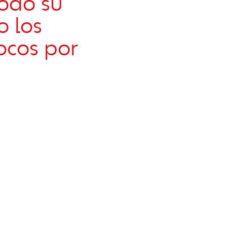
todo su
o los
ocos por