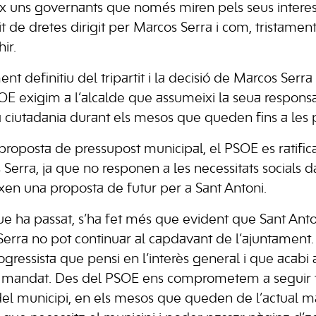
 uns governants que només miren pels seus intere
it de dretes dirigit per Marcos Serra i com, tristament
ir.
t definitiu del tripartit i la decisió de Marcos Serr
E exigim a l’alcalde que assumeixi la seua responsabi
ciutadania durant els mesos que queden fins a les 
proposta de pressupost municipal, el PSOE es ratifica
erra, ja que no responen a les necessitats socials da
en una proposta de futur per a Sant Antoni.
ue ha passat, s’ha fet més que evident que Sant Anto
Serra no pot continuar al capdavant de l’ajuntament.
rogressista que pensi en l’interès general i que acab
eu mandat. Des del PSOE ens comprometem a seguir t
 del municipi, en els mesos que queden de l’actual ma