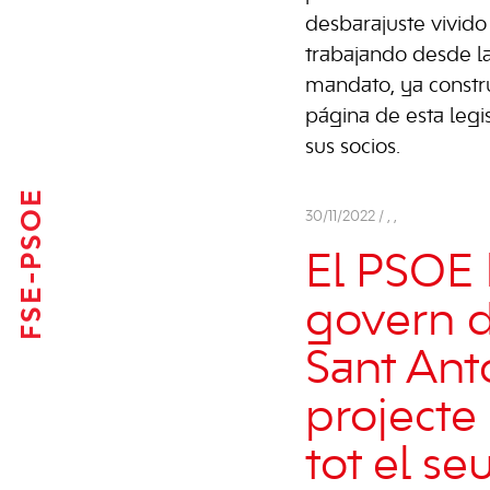
desbarajuste vivid
trabajando desde la
mandato, ya constru
página de esta legi
sus socios.
FSE-PSOE
30/11/2022 /
,
,
El PSOE 
govern d
Sant Anto
projecte
tot el s