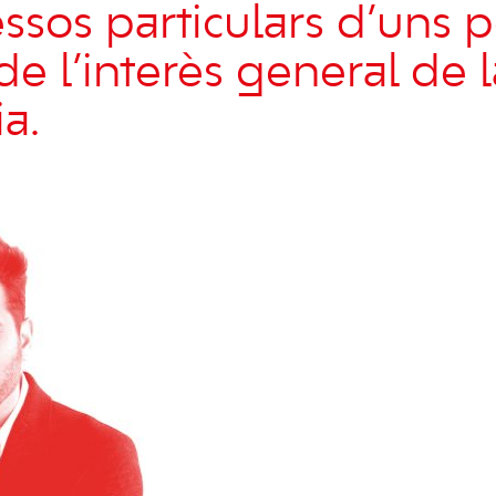
essos particulars d’uns 
e l’interès general de l
a.