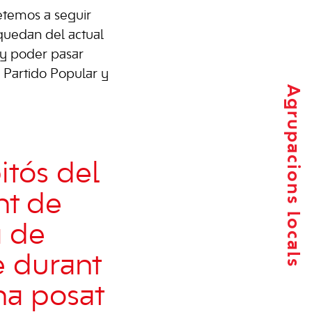
etemos a seguir
quedan del actual
 y poder pasar
l Partido Popular y
Agrupacions locals
itós del
nt de
a de
è durant
ha posat