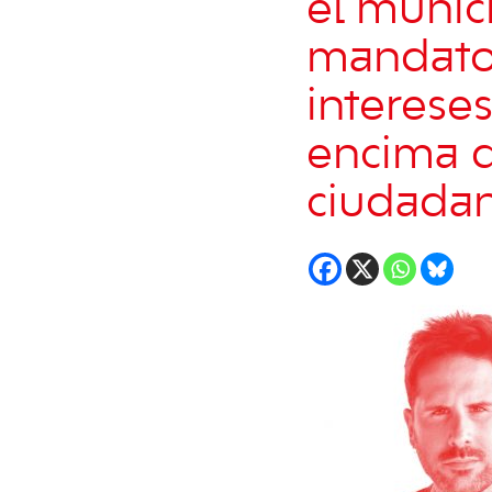
el munic
mandato 
interese
encima d
ciudadan