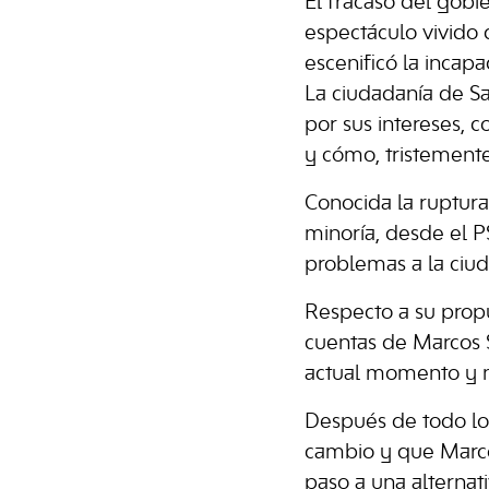
El fracaso del gob
espectáculo vivido 
escenificó la incap
La ciudadanía de S
por sus intereses, 
y cómo, tristemente
Conocida la ruptura
minoría, desde el 
problemas a la ciu
Respecto a su propu
cuentas de Marcos S
actual momento y n
Después de todo lo
cambio y que Marco
paso a una alternat