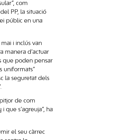
sular”, com
el PP, la situació
vei públic en una
 mai i inclús van
sta manera d’actuar
rs que poden pensar
es uniformats”
c la seguretat dels
.
 pitjor de com
 que s’agreuja”, ha
mir el seu càrrec