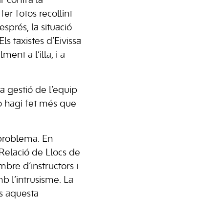
r contra la
fer fotos recollint
esprés, la situació
s taxistes d’Eivissa
nt a l’illa, i a
a gestió de l’equip
o hagi fet més que
 problema. En
 Relació de Llocs de
mbre d’instructors i
mb l’intrusisme. La
ls aquesta