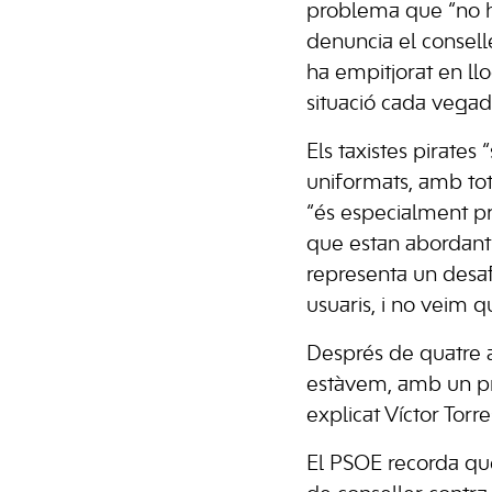
problema que “no ha
denuncia el conselle
ha empitjorat en lloc
situació cada vega
Els taxistes pirates
uniformats, amb tot
“és especialment p
que estan abordant u
representa un desafi
usuaris, i no veim q
Després de quatre a
estàvem, amb un pr
explicat Víctor Torre
El PSOE recorda que