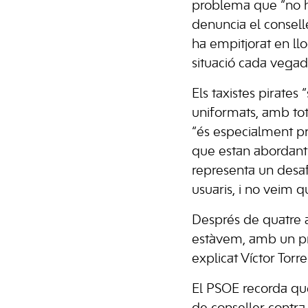
problema que “no ha
denuncia el conselle
ha empitjorat en lloc
situació cada vega
Els taxistes pirates
uniformats, amb tot
“és especialment p
que estan abordant u
representa un desafi
usuaris, i no veim q
Després de quatre a
estàvem, amb un pr
explicat Víctor Torre
El PSOE recorda que