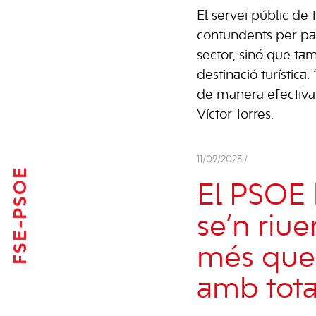
El servei públic de 
contundents per part
sector, sinó que tam
destinació turística.
de manera efectiva p
Víctor Torres.
11/09/2023 /
FSE-PSOE
El PSOE 
se’n riue
més que 
amb tota