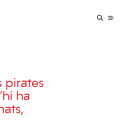
 pirates
’hi ha
mats,