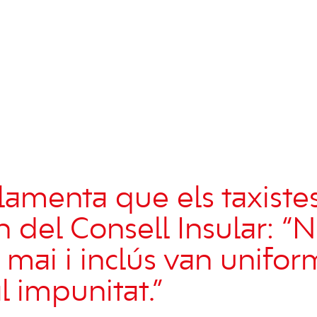
lamenta que els taxistes
n del Consell Insular: “N
mai i inclús van unifor
l impunitat.”