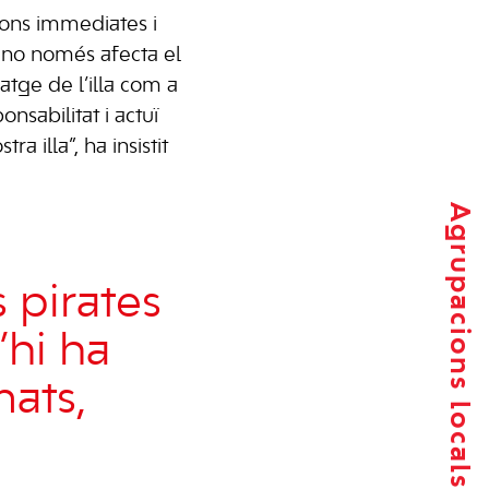
cions immediates i
a no només afecta el
atge de l’illa com a
onsabilitat i actuï
 illa”, ha insistit
Agrupacions locals
 pirates
’hi ha
mats,