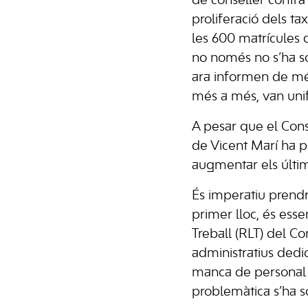
de conseller contra
proliferació dels tax
les 600 matrícules qu
no només no s’ha so
ara informen de més 
més a més, van uni
A pesar que el Conse
de Vicent Marí ha p
augmentar els últim
És imperatiu prend
primer lloc, és esse
Treball (RLT) del Co
administratius dedic
manca de personal i
problemàtica s’ha so