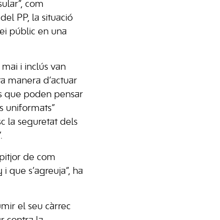
sular”, com
el PP, la situació
vei públic en una
 mai i inclús van
sta manera d’actuar
rs que poden pensar
es uniformats”
c la seguretat dels
.
 pitjor de com
 que s’agreuja”, ha
mir el seu càrrec