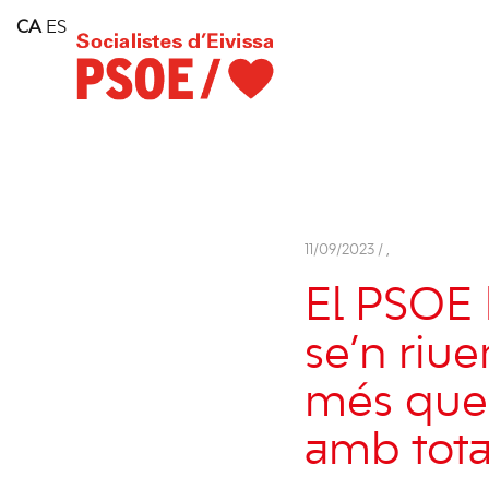
Home
CA
ES
Consell Insular d'Eivissa
Services
Contact
11/09/2023 /
,
El PSOE 
se’n riue
més que 
amb tota