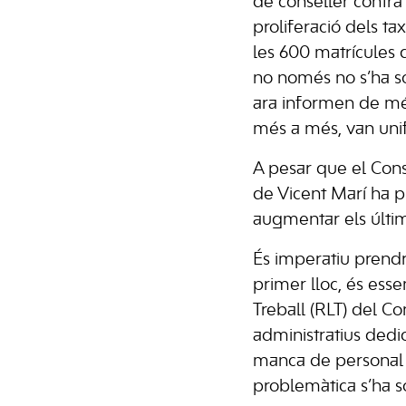
de conseller contra
proliferació dels tax
les 600 matrícules qu
no només no s’ha so
ara informen de més 
més a més, van uni
A pesar que el Conse
de Vicent Marí ha p
augmentar els últim
És imperatiu prend
primer lloc, és esse
Treball (RLT) del Co
administratius dedic
manca de personal i
problemàtica s’ha so