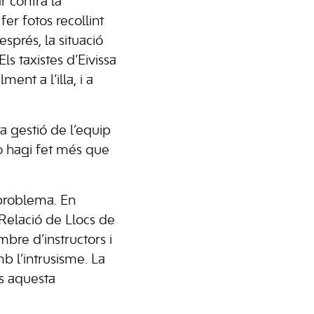
r contra la
fer fotos recollint
esprés, la situació
s taxistes d’Eivissa
nt a l’illa, i a
a gestió de l’equip
o hagi fet més que
 problema. En
 Relació de Llocs de
mbre d’instructors i
mb l’intrusisme. La
ls aquesta