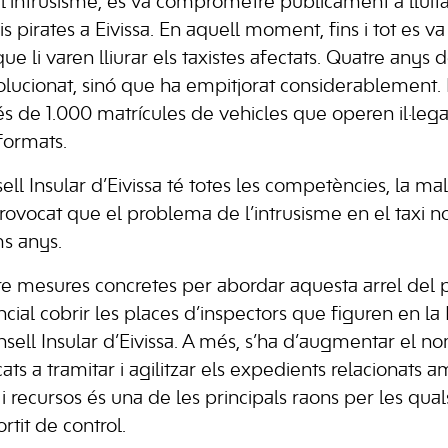
 l’intrusisme, es va comprometre públicament a lluita
is pirates a Eivissa. En aquell moment, fins i tot es va 
e li varen lliurar els taxistes afectats. Quatre anys d
lucionat, sinó que ha empitjorat considerablement. El
de 1.000 matrícules de vehicles que operen il·legalme
formats.
ll Insular d’Eivissa té totes les competències, la mal
rovocat que el problema de l’intrusisme en el taxi n
s anys.
re mesures concretes per abordar aquesta arrel del
ncial cobrir les places d’inspectors que figuren en la
nsell Insular d’Eivissa. A més, s’ha d’augmentar el no
ats a tramitar i agilitzar els expedients relacionats a
 recursos és una de les principals raons per les qua
rtit de control.