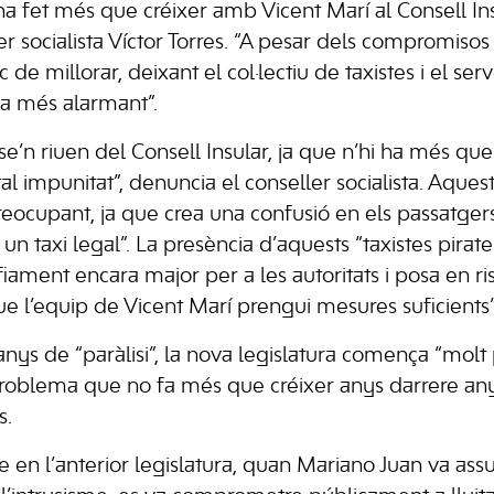
 fet més que créixer amb Vicent Marí al Consell In
r socialista Víctor Torres. “A pesar dels compromisos d
 de millorar, deixant el col·lectiu de taxistes i el ser
da més alarmant”.
 “se’n riuen del Consell Insular, ja que n’hi ha més que
al impunitat”, denuncia el conseller socialista. Aque
reocupant, ja que crea una confusió en els passatge
n taxi legal”. La presència d’aquests “taxistes pirat
ament encara major per a les autoritats i posa en ris
ue l’equip de Vicent Marí prengui mesures suficients”
nys de “paràlisi”, la nova legislatura comença “molt
oblema que no fa més que créixer anys darrere any i
s.
 en l’anterior legislatura, quan Mariano Juan va assu