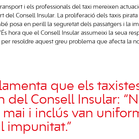
transport i els professionals del taxi mereixen actua
 del Consell Insular. La proliferació dels taxis pirat
bé posa en perill la seguretat dels passatgers i la im
 “És hora que el Consell Insular assumeixi la seua resp
er resoldre aquest greu problema que afecta la nostra
lamenta que els taxistes
n del Consell Insular: “N
mai i inclús van unifor
l impunitat.”