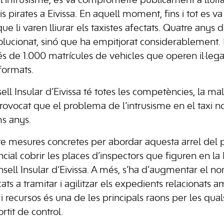
 l’intrusisme, es va comprometre públicament a lluita
is pirates a Eivissa. En aquell moment, fins i tot es va 
e li varen lliurar els taxistes afectats. Quatre anys d
lucionat, sinó que ha empitjorat considerablement. El
de 1.000 matrícules de vehicles que operen il·legalme
formats.
ll Insular d’Eivissa té totes les competències, la mal
rovocat que el problema de l’intrusisme en el taxi n
s anys.
re mesures concretes per abordar aquesta arrel del
ncial cobrir les places d’inspectors que figuren en la
nsell Insular d’Eivissa. A més, s’ha d’augmentar el no
ats a tramitar i agilitzar els expedients relacionats a
 recursos és una de les principals raons per les qua
rtit de control.