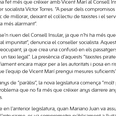
 fet més que créixer amb Vicent Marí al Consell In
r socialista Víctor Torres. “A pesar dels compromisos d
 de millorar, deixant el col·lectiu de taxistes i el ser
da més alarmant”.
 “se’n riuen del Consell Insular, ja que n’hi ha més que
al impunitat”, denuncia el conseller socialista. Aque
reocupant, ja que crea una confusió en els passatge
n taxi legal”. La presència d’aquests “taxistes pirat
ament encara major per a les autoritats i posa en ris
ue l’equip de Vicent Marí prengui mesures suficients”
nys de “paràlisi”, la nova legislatura comença “molt
oblema que no fa més que créixer anys darrere any i
s.
 en l’anterior legislatura, quan Mariano Juan va assu