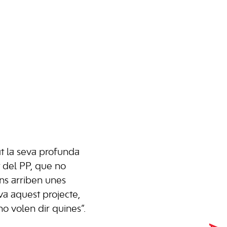
at la seva profunda
 del PP, que no
ens arriben unes
a aquest projecte,
o volen dir quines”.