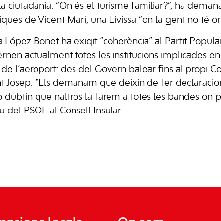
la ciutadania. “On és el turisme familiar?”, ha demanat
ítiques de Vicent Marí, una Eivissa “on la gent no té on
a López Bonet ha exigit “coherència” al Partit Popula
ernen actualment totes les institucions implicades en
r de l’aeroport: des del Govern balear fins al propi Con
t Josep. “Els demanam que deixin de fer declaracions
 dubtin que naltros la farem a totes les bandes on
u del PSOE al Consell Insular.