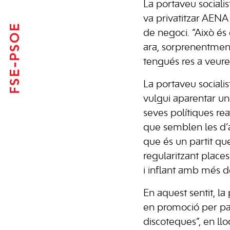
La portaveu sociali
va privatitzar AENA
FSE-PSOE
de negoci. “Això és 
ara, sorprenentmen
tengués res a veure”
La portaveu socialis
vulgui aparentar una
seves polítiques real
que semblen les d’a
que és un partit que
regularitzant places
i inflant amb més d
En aquest sentit, la
en promoció per par
discoteques”, en llo