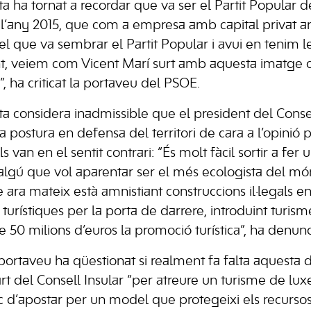
sta ha tornat a recordar que va ser el Partit Popular 
 l’any 2015, que com a empresa amb capital privat 
el que va sembrar el Partit Popular i avui en tenim l
t, veiem com Vicent Marí surt amb aquesta imatge c
, ha criticat la portaveu del PSOE.
ta considera inadmissible que el president del Consel
 postura en defensa del territori de cara a l’opinió 
s van en el sentit contrari: “És molt fàcil sortir a fer
lgú que vol aparentar ser el més ecologista del món,
 ara mateix està amnistiant construccions il·legals en 
 turístiques per la porta de darrere, introduint turi
e 50 milions d’euros la promoció turística”, ha denun
 portaveu ha qüestionat si realment fa falta aquesta 
t del Consell Insular “per atreure un turisme de luxe
c d’apostar per un model que protegeixi els recursos 