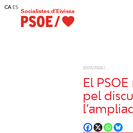
Home
CA
ES
Consell Insular d'Eivissa
Services
Contact
21/05/2026 /
,
El PSOE 
pel discu
l’ampliac