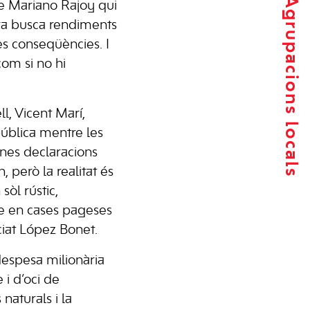
Agrupacions locals
de Mariano Rajoy qui
ara busca rendiments
es conseqüències. I
om si no hi
l, Vicent Marí,
pública mentre les
 unes declaracions
 però la realitat és
sòl rústic,
sme en cases pageses
ciat López Bonet.
despesa milionària
 i d’oci de
naturals i la