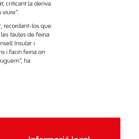
, criticant la deriva
 viure”.
r, recordant-los que
 les taules de feina
sell Insular i
 i facin feina on
 puguem”, ha