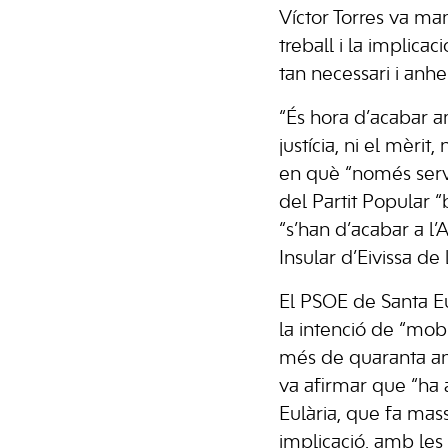
Víctor Torres va man
treball i la implicac
tan necessari i anhe
“És hora d’acabar am
justícia, ni el mèrit
en què “només serve
del Partit Popular “
“s’han d’acabar a l’A
Insular d’Eivissa de
El PSOE de Santa Eu
la intenció de “mobi
més de quaranta any
va afirmar que “ha 
Eulària, que fa mas
implicació, amb les