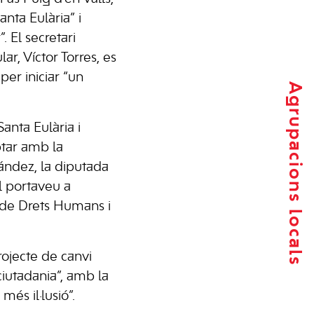
nta Eulària” i
 El secretari
ar, Víctor Torres, es
per iniciar “un
Agrupacions locals
anta Eulària i
ptar amb la
nández, la diputada
el portaveu a
ri de Drets Humans i
ojecte de canvi
ciutadania”, amb la
més il·lusió”.