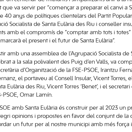
t que va servir per “començar a preparar el canvi a Sa
0 anys de polítiques clientelars del Partit Popular”.
ió Socialista de Santa Eulària des Riu i conseller insul
tents amb el compromís de “comptar amb tots i totes” 
 marcarà el present i el futur de Santa Eulària”.
stir amb una assemblea de l’Agrupació Socialista de S
brat a la sala polivalent des Puig d’en Valls, va com
secretària d’Organització de la FSE-PSOE, Irantzu Fer
rnanz, el portaveu al Consell Insular, Vicent Torres, 
a Eulària des Riu, Vicent Torres ‘Benet’, i el secreta
IB-PSOE, Omar Lamín.
OE amb Santa Eulària és construir per al 2023 un pr
egri opinions i propostes en favor del conjunt de la 
ordar un futur per al nostre municipi amb més força i 