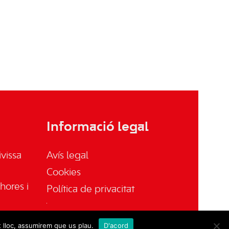
Informació legal
vissa
Avís legal
Cookies
hores i
Política de privacitat
t lloc, assumirem que us plau.
D'acord