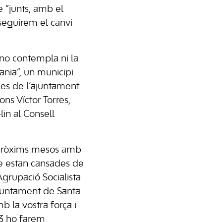
e “junts, amb el
onseguirem el canvi
 no contempla ni la
dania”, un municipi
ues de l’ajuntament
ons Víctor Torres,
lin al Consell
s pròxims mesos amb
que estan cansades de
Agrupació Socialista
’Ajuntament de Santa
b la vostra força i
23 ho farem