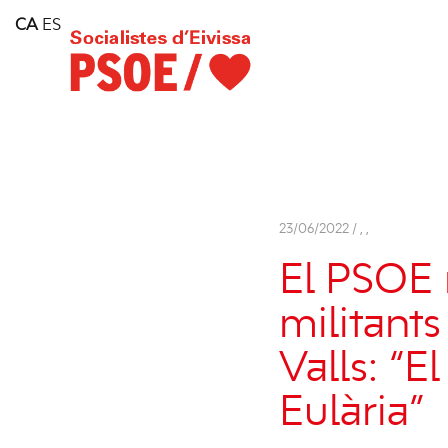
Home
CA
ES
Consell Insular d'Eivissa
Services
Contact
23/06/2022 /
,
,
El PSOE 
militants
Valls: “E
Eulària”