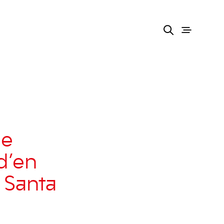
de
 d’en
a Santa