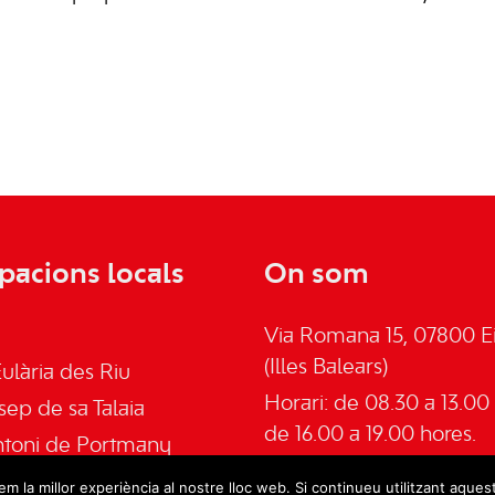
pacions locals
On som
Via Romana 15, 07800 Ei
(Illes Balears)
ulària des Riu
Horari: de 08.30 a 13.00 
sep de sa Talaia
de 16.00 a 19.00 hores.
ntoni de Portmany
Telèfon: 645555030
an de Labritja
m la millor experiència al nostre lloc web. Si continueu utilitzant aques