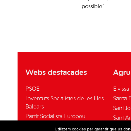
possible”.
Webs destacades
Agru
PSOE
Eivissa
Joventuts Socialistes de les Illes
Santa E
Balears
Sant Jo
Partit Socialista Europeu
Sant A
El Socialista
Sant Jo
Utilitzem cookies per garantir que us done