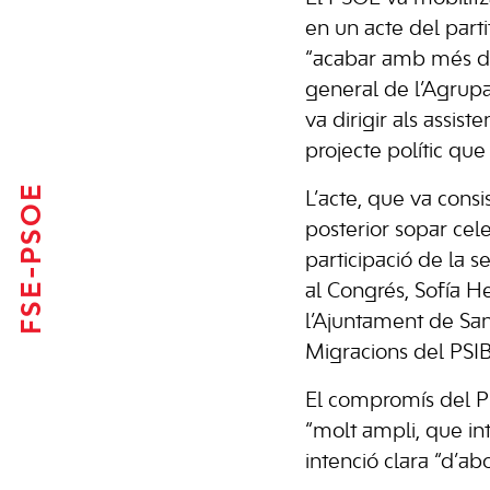
en un acte del parti
“acabar amb més de 4
general de l’Agrupac
va dirigir als assis
projecte polític que
FSE-PSOE
L’acte, que va consi
posterior sopar cele
participació de la 
al Congrés, Sofía He
l’Ajuntament de Sant
Migracions del PS
El compromís del PS
“molt ampli, que int
intenció clara “d’ab