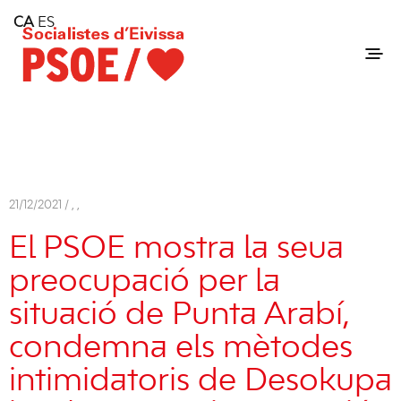
Home
CA
ES
Consell Insular d'Eivissa
Services
Contact
21/12/2021 /
,
,
El PSOE mostra la seua
preocupació per la
situació de Punta Arabí,
condemna els mètodes
intimidatoris de Desokupa