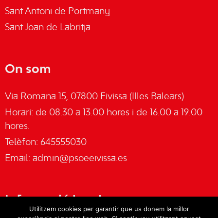
Sant Antoni de Portmany
Sant Joan de Labritja
On som
Via Romana 15, 07800 Eivissa (Illes Balears)
Horari: de 08.30 a 13.00 hores i de 16.00 a 19.00
hores.
Telèfon: 645555030
Email:
admin@psoeeivissa.es
Informació legal
Utilitzem cookies per garantir que us donem la millor