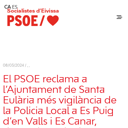
Home
CA
ES
Consell Insular d'Eivissa
Services
Contact
08/03/2024 /
,
,
El PSOE reclama a
l’Ajuntament de Santa
Eulària més vigilància de
la Policia Local a Es Puig
d’en Valls i Es Canar,