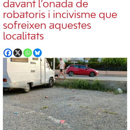
davant l’onada de
robatoris i incivisme que
sofreixen aquestes
localitats