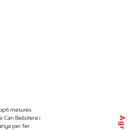
opti mesures
re
Can Bellotera
i
anya per fer