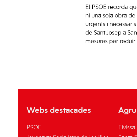
El PSOE recorda qu
ni una sola obra de
urgents i necessari
de
Sant Josep
a
San
mesures per reduir l
Webs destacades
Agru
PSOE
Eivissa