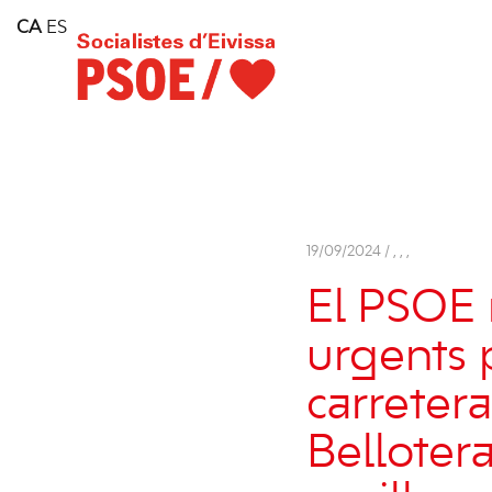
Home
CA
ES
Consell Insular d'Eivissa
Services
Contact
19/09/2024 /
,
,
,
El PSOE 
urgents p
carreter
Belloter