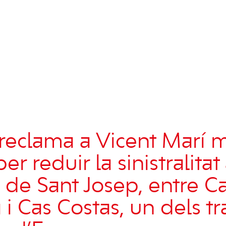
reclama a
Vicent Marí
m
er reduir la sinistralitat 
a de
Sant Josep
, entre
C
a
i
Cas Costas
, un dels 