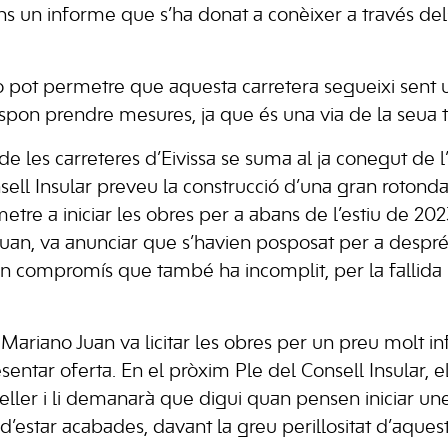
 un informe que s’ha donat a conèixer a través del
 pot permetre que aquesta carretera segueixi sent un
espon prendre mesures, ja que és una via de la seua tit
e les carreteres d’
Eivissa
se suma al ja conegut de 
sell Insular
preveu la construcció d’una gran rotonda
re a iniciar les obres per a abans de l’estiu de 2023
Juan
, va anunciar que s’havien posposat per a despr
Un compromís que també ha incomplit, per la fallida l
e
Mariano Juan
va licitar les obres per un preu molt inf
entar oferta. En el pròxim Ple del
Consell Insular
, 
seller i li demanarà que digui quan pensen iniciar un
’estar acabades, davant la greu perillositat d’aque