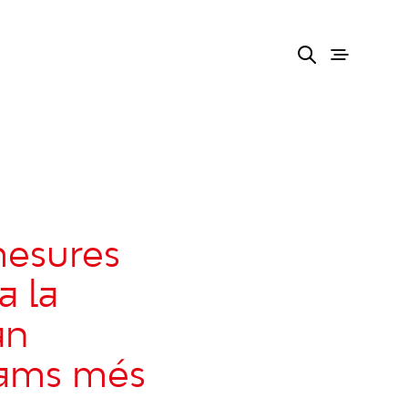
esures
a la
an
trams més