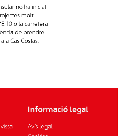
nsular
no ha iniciat
projectes molt
’
E-10
o la carretera
rgència de prendre
ra
a
Cas Costas
.
Informació legal
vissa
Avís legal