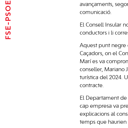
FSE-PSOE
avançaments, segons
comunicació.
El
Consell Insular
no
conductors i li corr
Aquest punt negre d
Caçadors
, on el
Con
Marí
es va compromet
conseller,
Mariano 
turística del 2024. 
contracte.
El Departament d
cap empresa va pres
explicacions al con
temps que haurien d