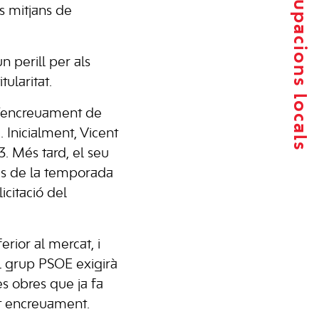
Agrupacions locals
s mitjans de
 perill per als
ularitat.
l’encreuament de
. Inicialment,
Vicent
. Més tard, el seu
és de la temporada
icitació del
erior al mercat, i
el grup PSOE exigirà
es obres que ja fa
st encreuament.