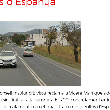
os d’Espanya
onsell Insular d’Eivissa
reclama a
Vicent Marí
que ad
 sinistralitat a la carretera
EI-700
, concretament ent
estat catalogat com el quart tram més perillós d’Esp