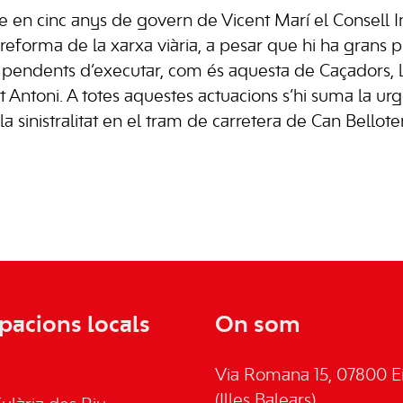
e en cinc anys de govern de
Vicent Marí
el
Consell I
 reforma de la xarxa viària, a pesar que hi ha grans 
s pendents d’executar, com és aquesta de
Caçadors
, l
t Antoni
. A totes aquestes actuacions s’hi suma la u
a sinistralitat en el tram de carretera de
Can Bellote
pacions locals
On som
Via Romana 15, 07800 Ei
(Illes Balears)