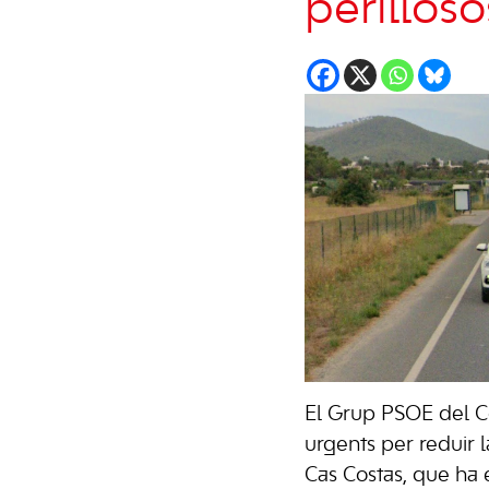
perillos
El Grup PSOE del
C
urgents per reduir la
Cas Costas
, que ha 