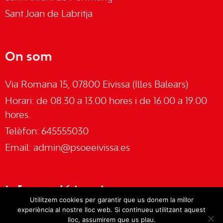
Sant Joan de Labritja
On som
Via Romana 15, 07800 Eivissa (Illes Balears)
Horari: de 08.30 a 13.00 hores i de 16.00 a 19.00
hores.
Telèfon: 645555030
Email:
admin@psoeeivissa.es
Informació legal
Utilitzem cookies per garantir que us donem la millor
experiència al nostre lloc web. Si continueu utilitzant aquest
Avís legal
lloc, assumirem que us plau.