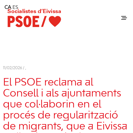
Home
CA
ES
Consell Insular d'Eivissa
Services
Contact
11/02/2026 /
,
El PSOE reclama al
Consell i als ajuntaments
que col·laborin en el
procés de regularització
de migrants, que a Eivissa