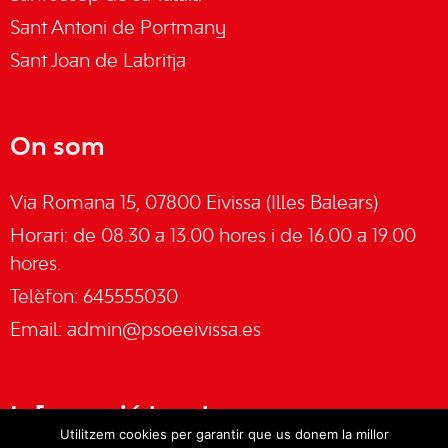
Sant Antoni de Portmany
Sant Joan de Labritja
On som
Via Romana 15, 07800 Eivissa (Illes Balears)
Horari: de 08.30 a 13.00 hores i de 16.00 a 19.00
hores.
Telèfon: 645555030
Email:
admin@psoeeivissa.es
Informació legal
Utilitzem cookies per garantir que us donem la millor