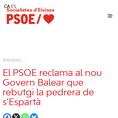
Home
CA
ES
Consell Insular d'Eivissa
Services
Contact
21/10/2023 /
,
,
,
El PSOE reclama al nou
Govern Balear que
rebutgi la pedrera de
s’Espartà