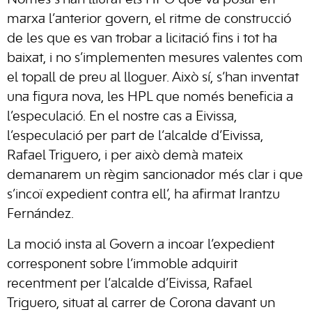
Només s’han lliurat els HPO que va posar en
marxa l’anterior govern, el ritme de construcció
de les que es van trobar a licitació fins i tot ha
baixat, i no s’implementen mesures valentes com
el topall de preu al lloguer. Això sí, s’han inventat
una figura nova, les HPL que només beneficia a
l’especulació. En el nostre cas a Eivissa,
l’especulació per part de l’alcalde d’Eivissa,
Rafael Triguero, i per això demà mateix
demanarem un règim sancionador més clar i que
s’incoï expedient contra ell’, ha afirmat Irantzu
Fernández.
La moció insta al Govern a incoar l’expedient
corresponent sobre l’immoble adquirit
recentment per l’alcalde d’Eivissa, Rafael
Triguero, situat al carrer de Corona davant un