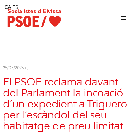
Home
CA
ES
Consell Insular d'Eivissa
Services
Contact
25/05/2026 /
,
,
,
El PSOE reclama davant
del Parlament la incoació
d’un expedient a Triguero
per l’escàndol del seu
habitatge de preu limitat