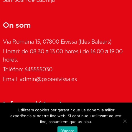
Sant Joan de Labritja
On som
Via Romana 15, 07800 Eivissa (Illes Balears)
Horari: de 08.30 a 13.00 hores i de 16.00 a 19.00
hores.
Telèfon: 645555030
Email:
admin@psoeeivissa.es
Informació legal
Utilitzem cookies per garantir que us donem la millor
experiència al nostre lloc web. Si continueu utilitzant aquest
Avís legal
lloc, assumirem que us plau.
D'acord
Cookies