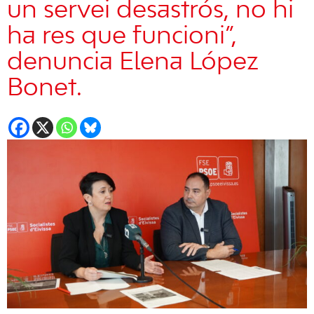
un servei desastrós, no hi
ha res que funcioni”,
denuncia Elena López
Bonet.