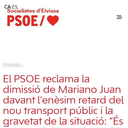
Home
CA
ES
Consell Insular d'Eivissa
Services
Contact
17/11/2025 /
,
El PSOE reclama la
dimissió de Mariano Juan
davant l’enèsim retard del
nou transport públic i la
gravetat de la situació: “És