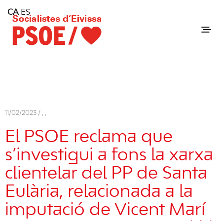
Home
CA
ES
Consell Insular d'Eivissa
Services
Contact
11/02/2023 /
,
,
El PSOE reclama que
s’investigui a fons la xarxa
clientelar del PP de Santa
Eulària, relacionada a la
imputació de Vicent Marí