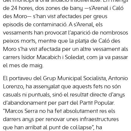
del municipi a una situació insostenible. En menys
de 24 hores, dos zones de bany —s’Arenal i Caló
des Moro— s’han vist afectades per greus
episodis de contaminació. A s’Arenal, els
vessaments han provocat l’aparició de nombrosos
peixos morts, mentre que la platja de Caló des
Moro s’ha vist afectada per un altre vessament als
carrers Isidor Macabich i Soledat, com ja va passar
el mes de maig.
El portaveu del Grup Municipal Socialista, Antonio
Lorenzo, ha assenyalat que aquests fets no són
casuals ni puntuals, sinó el resultat directe d’anys
d’abandonament per part del Partit Popular.
“Marcos Serra no ha fet absolutament res els
darrers anys per renovar unes infraestructures
que han arribat al punt de col·lapse”, ha