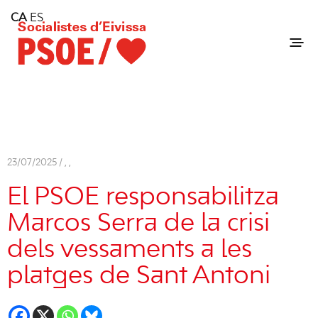
Home
CA
ES
Consell Insular d'Eivissa
Services
Contact
23/07/2025 /
,
,
El PSOE responsabilitza
Marcos Serra de la crisi
dels vessaments a les
platges de Sant Antoni