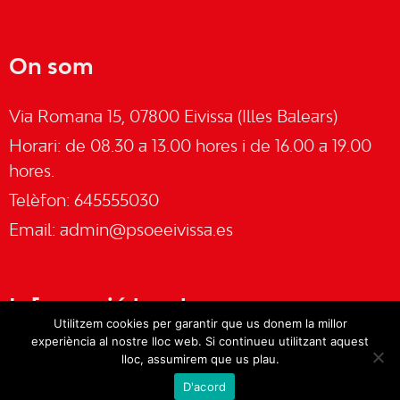
On som
Via Romana 15, 07800 Eivissa (Illes Balears)
Horari: de 08.30 a 13.00 hores i de 16.00 a 19.00
hores.
Telèfon: 645555030
Email:
admin@psoeeivissa.es
Informació legal
Utilitzem cookies per garantir que us donem la millor
experiència al nostre lloc web. Si continueu utilitzant aquest
Avís legal
lloc, assumirem que us plau.
D'acord
Cookies