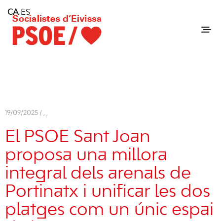
Home
CA
ES
Consell Insular d'Eivissa
Services
Contact
19/09/2025 /
,
,
El PSOE Sant Joan
proposa una millora
integral dels arenals de
Portinatx i unificar les dos
platges com un únic espai