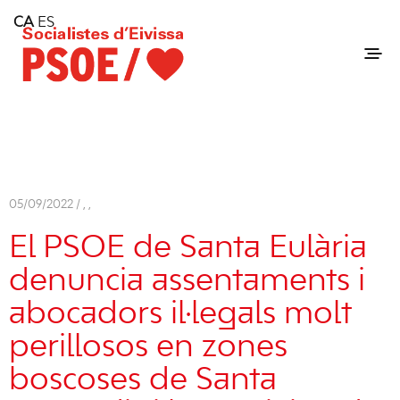
Home
CA
ES
Consell Insular d'Eivissa
Services
Contact
05/09/2022 /
,
,
El PSOE de Santa Eulària
denuncia assentaments i
abocadors il·legals molt
perillosos en zones
boscoses de Santa