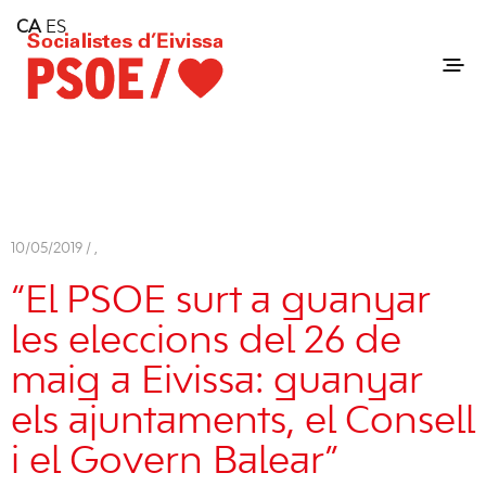
Home
CA
ES
Consell Insular d'Eivissa
Services
Contact
10/05/2019 /
,
“El PSOE surt a guanyar
les eleccions del 26 de
maig a Eivissa: guanyar
els ajuntaments, el Consell
i el Govern Balear”