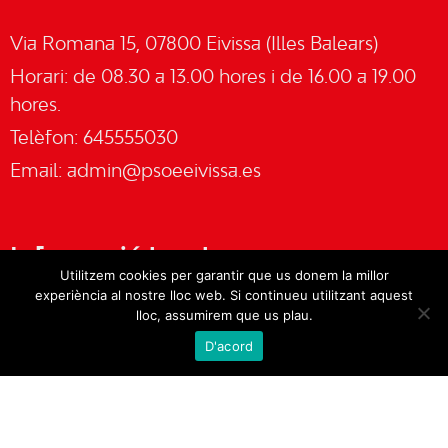
Via Romana 15, 07800 Eivissa (Illes Balears)
Horari: de 08.30 a 13.00 hores i de 16.00 a 19.00
hores.
Telèfon: 645555030
Email:
admin@psoeeivissa.es
Informació legal
Utilitzem cookies per garantir que us donem la millor
experiència al nostre lloc web. Si continueu utilitzant aquest
Avís legal
lloc, assumirem que us plau.
D'acord
Cookies
Política de privacitat