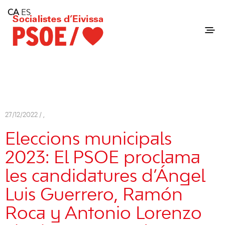
Home
CA
ES
Consell Insular d'Eivissa
Services
Contact
27/12/2022 /
,
Eleccions municipals
2023: El PSOE proclama
les candidatures d’Ángel
Luis Guerrero, Ramón
Roca y Antonio Lorenzo