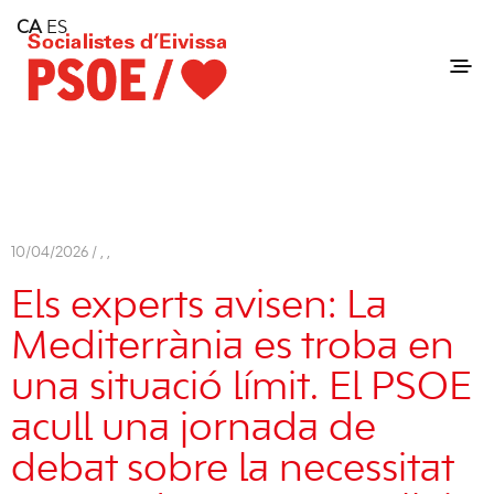
Home
CA
ES
Consell Insular d'Eivissa
Services
Contact
10/04/2026 /
,
,
Els experts avisen: La
Mediterrània es troba en
una situació límit. El PSOE
acull una jornada de
debat sobre la necessitat