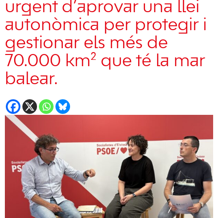
urgent d’aprovar una llei
autonòmica per protegir i
gestionar els més de
70.000 km² que té la mar
balear.