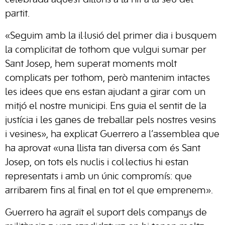
celebrada aquest dilluns a la nit a la seu del
partit.
«Seguim amb la il·lusió del primer dia i busquem
la complicitat de tothom que vulgui sumar per
Sant Josep, hem superat moments molt
complicats per tothom, però mantenim intactes
les idees que ens estan ajudant a girar com un
mitjó el nostre municipi. Ens guia el sentit de la
justícia i les ganes de treballar pels nostres vesins
i vesines», ha explicat Guerrero a l’assemblea que
ha aprovat «una llista tan diversa com és Sant
Josep, on tots els nuclis i col·lectius hi estan
representats i amb un únic compromís: que
arribarem fins al final en tot el que emprenem».
Guerrero ha agraït el suport dels companys de