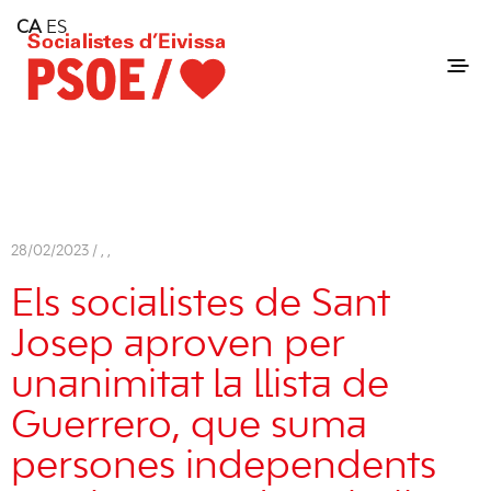
Home
CA
ES
Consell Insular d'Eivissa
Services
Contact
28/02/2023 /
,
,
Els socialistes de Sant
Josep aproven per
unanimitat la llista de
Guerrero, que suma
persones independents