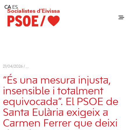
Home
CA
ES
Consell Insular d'Eivissa
Services
Contact
21/04/2026 /
,
,
“És una mesura injusta,
insensible i totalment
equivocada”. El PSOE de
Santa Eulària exigeix a
Carmen Ferrer que deixi