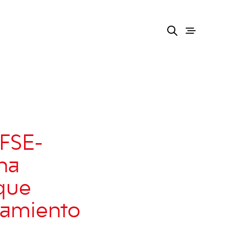
 FSE-
cha
 que
chamiento