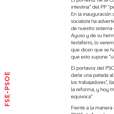
El portavoz de la Co
intestina” del PP “
En la inauguración d
socialista ha adver
de nuestro sistema
Ayuso y de su herma
testaferro, lo vere
que dicen que se ha
que esto supone “un
El portavoz del PSO
FSE-PSOE
darle una patada al
los trabajadores”, 
la reforma, y hoy m
equivoca”.
Frente a la manera d