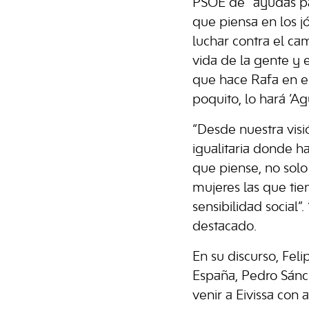
PSOE de “ayudas pa
que piensa en los j
luchar contra el cam
vida de la gente y 
que hace Rafa en e
poquito, lo hará ‘Agu
“Desde nuestra visi
igualitaria donde h
que piense, no solo
mujeres las que ti
sensibilidad social”
destacado.
En su discurso, Feli
España, Pedro Sánch
venir a Eivissa con 