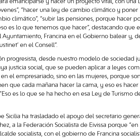
ra emanciparse y hacer un proyecto vital, con una 
óvenes”, “hacer una ley de cambio climático y pone
bio climático”, “subir las pensiones, porque hacer pol
eso es lo que tenemos que hacer”, destacando que est
l Ayuntamiento, Francina en el Gobierno balear y, 
stinet’ en el Consell”.
ón progresista, desde nuestro modelo de sociedad ju
aya justicia social, que se pueden aplicar a leyes co
 en el empresariado, sino en las mujeres, porque so
enen que cada mañana hacer la cama, y eso es hacer 
. “Eso es lo que se ha hecho en esa Ley de Turismo de
pe Sicilia ha trasladado el apoyo del secretario gene
ez, a la Federación Socialista de Eivissa porque “en
alcalde socialista, con el gobierno de Francina sociali