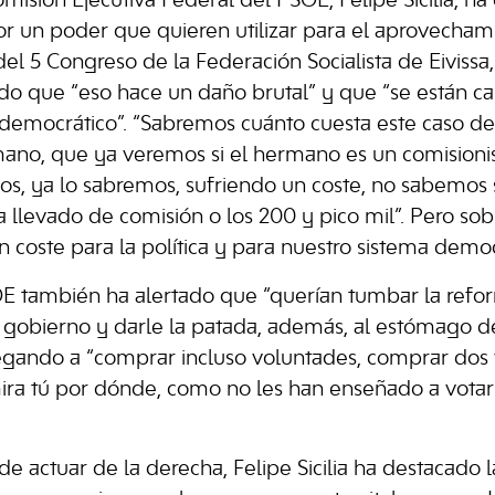
misión Ejecutiva Federal del PSOE, Felipe Sicilia, ha c
por un poder que quieren utilizar para el aprovechami
el 5 Congreso de la Federación Socialista de Eivissa,
tido que “eso hace un daño brutal” y que “se están ca
 democrático”. “Sabremos cuánto cuesta este caso de
no, que ya veremos si el hermano es un comisionist
mos, ya lo sabremos, sufriendo un coste, no sabemos 
 llevado de comisión o los 200 y pico mil”. Pero sob
 coste para la política y para nuestro sistema democ
E también ha alertado que “querían tumbar la refor
 gobierno y darle la patada, además, al estómago de
llegando a “comprar incluso voluntades, comprar dos
ira tú por dónde, como no les han enseñado a votar
e actuar de la derecha, Felipe Sicilia ha destacado la