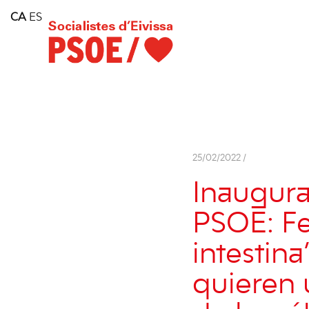
Home
CA
ES
Consell Insular d'Eivissa
Services
Contact
25/02/2022 /
Inaugura
PSOE: Fel
intestin
quieren 