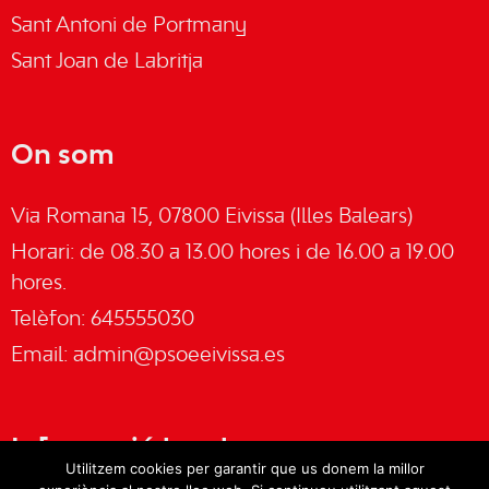
Sant Antoni de Portmany
Sant Joan de Labritja
On som
Via Romana 15, 07800 Eivissa (Illes Balears)
Horari: de 08.30 a 13.00 hores i de 16.00 a 19.00
hores.
Telèfon: 645555030
Email:
admin@psoeeivissa.es
Informació legal
Utilitzem cookies per garantir que us donem la millor