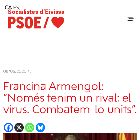
Home
CA
ES
Consell Insular d'Eivissa
Services
Contact
08/05/2020 /
,
Francina Armengol:
“Només tenim un rival: el
virus. Combatem-lo units”.