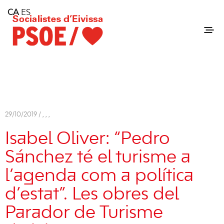
Home
CA
ES
Consell Insular d'Eivissa
Services
Contact
29/10/2019 /
,
,
,
Isabel Oliver: “Pedro
Sánchez té el turisme a
l’agenda com a política
d’estat”. Les obres del
Parador de Turisme