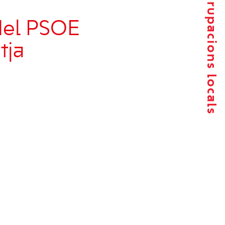
Agrupacions locals
del PSOE
tja