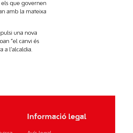
b els que governen
ran amb la mateixa
mpulsi una nova
oan “el canvi és
 a l’alcaldia.
Informació legal