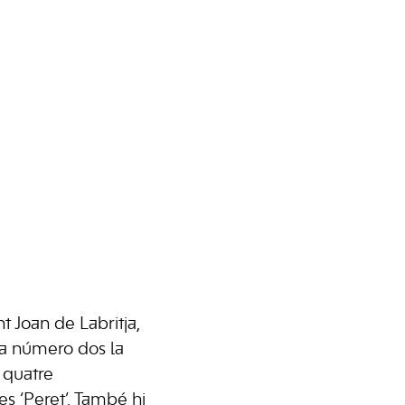
t Joan de Labritja,
 a número dos la
 quatre
es ‘Peret’. També hi