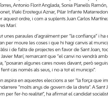
Torres, Antonio Florit Anglada, Sonia Planells Ramón,
net, Iñaki Erostegui Aznar, Pilar Infante Matarredona
r aquest ordre, i com a suplents Juan Carlos Martínez
res Marí.
t unes paraules d’agraïment per “la confiança” i ha de
an per moure les coses i que hi hagi canvis al munici
lisi i de falta de projectes en favor de Sant Joan, to
it Javier Marí, remarcant que “el canvi no vendrà am
a, “posaran algunes cares noves davant, però segui
 fent cas només als seus, i no a tot el municipi”.
n aspira en aquestes eleccions a ser “la força que i
ndarrere “molts anys de govern de la dreta”. A Sant J
em per fer-ho realitat”, ha afirmat el candidat socialista