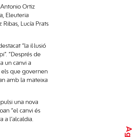
 Antonio Ortiz
, Eleuteria
 Ribas, Lucía Prats
stacat “la il·lusió
pi”. “Després de
ca un canvi a
b els que governen
ran amb la mateixa
mpulsi una nova
oan “el canvi és
 a l’alcaldia.