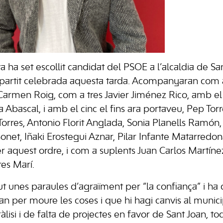
 ha set escollit candidat del PSOE a l’alcaldia de San
 partit celebrada aquesta tarda. Acompanyaran com
 Carmen Roig, com a tres Javier Jiménez Rico, amb el
a Abascal, i amb el cinc el fins ara portaveu, Pep Torr
Torres, Antonio Florit Anglada, Sonia Planells Ramón,
net, Iñaki Erostegui Aznar, Pilar Infante Matarredona
r aquest ordre, i com a suplents Juan Carlos Martínez
res Marí.
t unes paraules d’agraïment per “la confiança” i ha de
an per moure les coses i que hi hagi canvis al munici
lisi i de falta de projectes en favor de Sant Joan, to