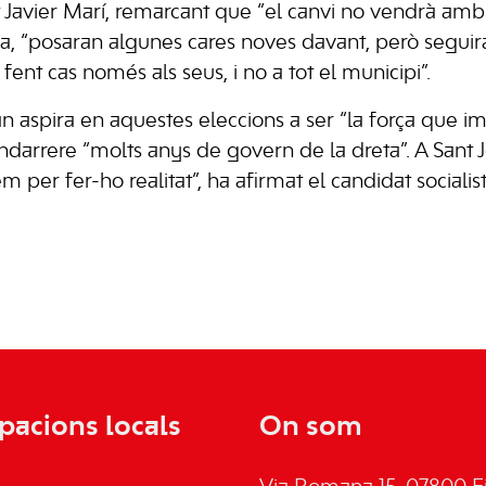
it Javier Marí, remarcant que “el canvi no vendrà am
a, “posaran algunes cares noves davant, però segui
 fent cas només als seus, i no a tot el municipi”.
n aspira en aquestes eleccions a ser “la força que i
ndarrere “molts anys de govern de la dreta”. A Sant J
em per fer-ho realitat”, ha afirmat el candidat socialista
pacions locals
On som