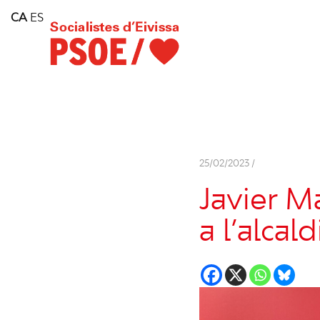
Home
CA
ES
Consell Insular d'Eivissa
Services
Contact
25/02/2023 /
Javier M
a l’alcal