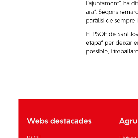
l’ajuntament”, ha d
ara”. Segons remarc
paràlisi de sempre i
El PSOE de Sant Joa
etapa” per deixar e
possible, i treballar
Webs destacades
Agru