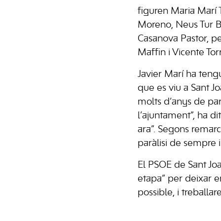
figuren Maria Marí 
Moreno, Neus Tur Bo
Casanova Pastor, pe
Maffin i Vicente Tor
Javier Marí ha tengu
que es viu a Sant Jo
molts d’anys de parà
l’ajuntament”, ha d
ara”. Segons remarc
paràlisi de sempre i
El PSOE de Sant Joa
etapa” per deixar e
possible, i treballar