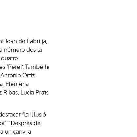
t Joan de Labritja,
 a número dos la
 quatre
es ‘Peret’. També hi
 Antonio Ortiz
, Eleuteria
 Ribas, Lucía Prats
stacat “la il·lusió
pi”. “Després de
ca un canvi a