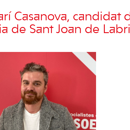
arí Casanova, candidat 
dia de Sant Joan de Labri