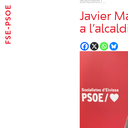
25/02/2023 /
,
,
FSE-PSOE
Javier M
a l’alcal