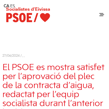
Home
CA
ES
Consell Insular d'Eivissa
Services
Contact
27/06/2024 /
,
,
El PSOE es mostra satisfet
per l’aprovació del plec
de la contracta d’aigua,
redactat per l’equip
socialista durant l’anterior