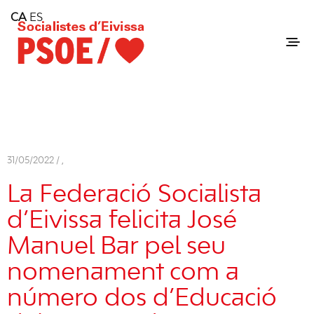
Home
CA
ES
Consell Insular d'Eivissa
Services
Contact
31/05/2022 /
,
La Federació Socialista
d’Eivissa felicita José
Manuel Bar pel seu
nomenament com a
número dos d’Educació