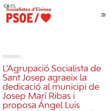
Home
CA
ES
Consell Insular d'Eivissa
Services
Contact
17/02/2021 /
,
,
L’Agrupació Socialista de
Sant Josep agraeix la
dedicació al municipi de
Josep Marí Ribas i
proposa Ángel Luis