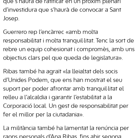
que s’haurà de ratificar en un pròxim plenari
d’investidura que s’haurà de convocar a Sant
Josep.
Guerrero rep l’encàrrec «amb molta
responsabilitat i molta tranquil·litat. Tenc la sort de
rebre un equip cohesionat i compromès, amb uns
objectius clars pel que queda de legislatura».
Ribas també ha agraït «la lleialtat dels socis
d’Unides Podem, que ens han mostrat el seu
suport per poder afrontar amb tranquil·litat el
relleu a l’alcaldia i garantir l’estabilitat a la
Corporació local. Un gest de responsabilitat per
fer el millor per la ciutadania».
La militància també ha lamentat la renúncia per
raons personals d’Ana Ribas, fins ahir segona