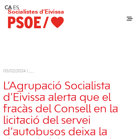
Home
CA
ES
Consell Insular d'Eivissa
Services
Contact
05/02/2024 /
,
,
,
L’Agrupació Socialista
d’Eivissa alerta que el
fracàs del Consell en la
licitació del servei
d’autobusos deixa la