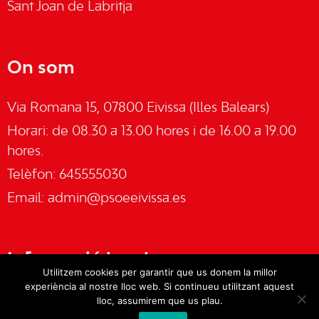
Sant Joan de Labritja
On som
Via Romana 15, 07800 Eivissa (Illes Balears)
Horari: de 08.30 a 13.00 hores i de 16.00 a 19.00
hores.
Telèfon: 645555030
Email:
admin@psoeeivissa.es
Informació legal
Utilitzem cookies per garantir que us donem la millor
experiència al nostre lloc web. Si continueu utilitzant aquest
Avís legal
lloc, assumirem que us plau.