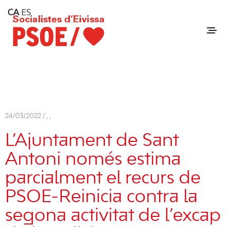
Home
CA
ES
Consell Insular d'Eivissa
Services
Contact
24/03/2022 /
,
,
L’Ajuntament de Sant
Antoni només estima
parcialment el recurs de
PSOE-Reinicia contra la
segona activitat de l’excap