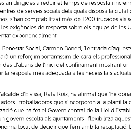
stan dirigides a reduir el temps de resposta i increm
entres de serveis socials dels quals disposa la ciutat 
es, s’han comptabilitzat més de 1.200 trucades als se
 les exigències de resposta sobre els equips de les U
mentat exponencialment.
e Benestar Social, Carmen Boned, ‘l’entrada d’aquest
arà un reforç importantíssim de cara els professionals
en des d’abans de l’inici del confinament mostrant un
la resposta més adequada a les necessitats actuals
’alcalde d’Eivissa, Rafa Ruiz, ha afirmat que ‘he don
adors i treballadores que s’incorporen a la plantilla 
ització que ha fet el Govern central de la Llei d’Estabi
un govern escolta als ajuntaments i flexibilitza aquest
onomia local de decidir que fem amb la recaptació. 