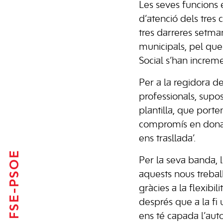
Les seves funcions e
d’atenció dels tres c
tres darreres setman
municipals, pel que
Social s’han incre
Per a la regidora d
professionals, supos
plantilla, que port
compromís en donar 
ens trasllada’.
FSE-PSOE
Per la seva banda, l
aquests nous treball
gràcies a la flexibil
després que a la fi 
ens té capada l’aut