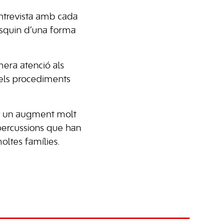
entrevista amb cada
visquin d’una forma
mera atenció als
r els procediments
rt un augment molt
epercussions que han
oltes famílies.