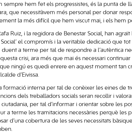
m sempre hem fet els progressistes, és la punta de ll
i ara, que necessitàvem més personal per donar respo
lement la més difícil que hem viscut mai, i els hem p
Rafa Ruiz, i la regidora de Benestar Social, han agraït 
 Social’ el compromís i la veritable dedicació que t
à duent a terme per tal de respondre a l’autèntica ne
questa crisi, ara més que mai és necessari continuar
, que ningú es quedi enrere en aquest moment tan cr
alcalde d’Eivissa.
 formació interna per tal de conèixer les eines de tr
funcions dels treballadors socials seran recollir i val
ciutadania, per tal d’informar i orientar sobre les pos
dur a terme les tramitacions necessàries perquè les p
sar d’una cobertura de les seves necessitats bàsique
oben.