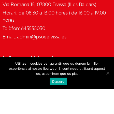
Via Romana 15, 07800 Eivissa (Illes Balears)
Horari: de 08.30 a 13.00 hores i de 16.00 a 19.00
hores.
Telèfon: 645555030
Email:
admin@psoeeivissa.es
Informació legal
Utilitzem cookies per garantir que us donem la millor
experiència al nostre lloc web. Si continueu utilitzant aquest
Avís legal
lloc, assumirem que us plau.
D'acord
Cookies
Política de privacitat