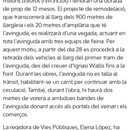
milions d’euros (IVA inclòs) i tendran una durada
de prop de 12 mesos. El projecte de remodelació,
que transcorrerà al llarg dels 900 metres de
llargària i els 20 metres d’amplària que té
l’avinguda, es realitzarà d’una vegada, actuant en
tota l’avinguda amb tres equips de feina. Per
aquest motiu, a partir del dia 28 es procedirà a la
retirada dels vehicles al llarg del primer tram de
l’avinguda, des del creuer d’Ignasi Wallis fins a la
font. Durant les obres, l’avinguda no es talla al
trànsit, habilitant-se un carril per continuar amb la
circulació. També, durant l’obra, hi haurà dos
metres de vorera a ambdues bandes de
l’avinguda donant accés als portals del veïnat i els
comerços.
La regidora de Vies Públiques, Elena López, ha