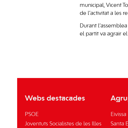
municipal, Vicent To
de l’activitat a les 
Durant l’assemblea 
el partit va agrair 
Webs destacades
Agru
PSOE
Eivissa
Joventuts Socialistes de les Illes
Santa E