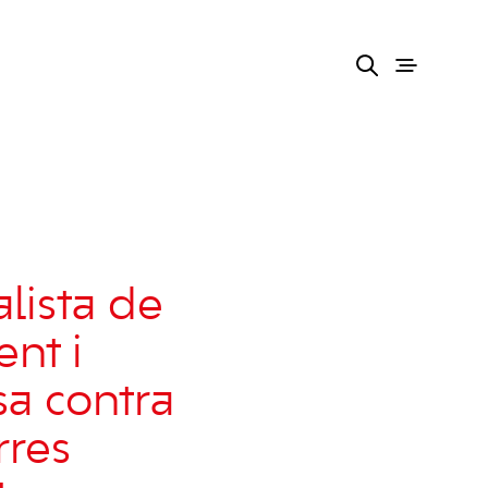
lista de
ent i
sa contra
rres