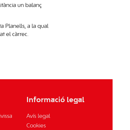
litància un balanç
 Planells, a la qual
t el càrrec.
Informació legal
vissa
Avís legal
Cookies