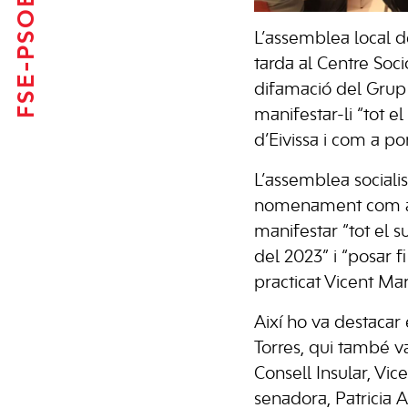
FSE-PSOE
L’assemblea local d
tarda al Centre Soci
difamació del Gru
manifestar-li “tot e
d’Eivissa i com a po
L’assemblea sociali
nomenament com a ca
manifestar “tot el s
del 2023” i “posar f
practicat Vicent Mar
Així ho va destacar 
Torres, qui també v
Consell Insular, Vic
senadora,
Patricia
Ab