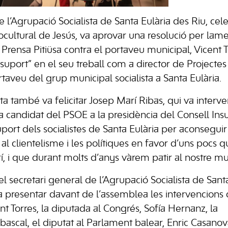
e l’Agrupació Socialista de Santa Eulària
des
Riu, cele
ocultural de Jesús, va aprovar una resolució per lame
p
Prensa
Pitiüsa contra el portaveu municipal, Vicent To
l suport” en el seu treball com a director de Projecte
rtaveu del grup municipal socialista a Santa Eulària.
sta també va felicitar Josep Marí
Ribas
, qui va interve
ndidat del PSOE a la presidència del Consell Insular 
uport dels socialistes de Santa Eulària per aconseguir
i al clientelisme i les polítiques en favor d’uns pocs
í, i que durant molts d’anys vàrem patir al nostre mun
el secretari general de l’Agrupació Socialista de Santa
a presentar davant de l’assemblea les intervencions 
ent Torres, la diputada al Congrés,
Sofía
Hernanz
, la
ascal, el diputat al Parlament balear, Enric Casanov