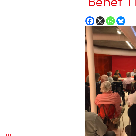
‘Benet’ i