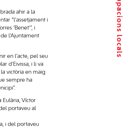
Agrupacions locals
brada ahir a la
ntar “l’assetjament i
rres ‘Benet'”, i
s de l’Ajuntament
nir en l’acte, pel seu
d’Eivissa, i li va
 la victòria en maig
 que sempre ha
icipi”.
 Eulària, Víctor
del portaveu al
a, i del portaveu