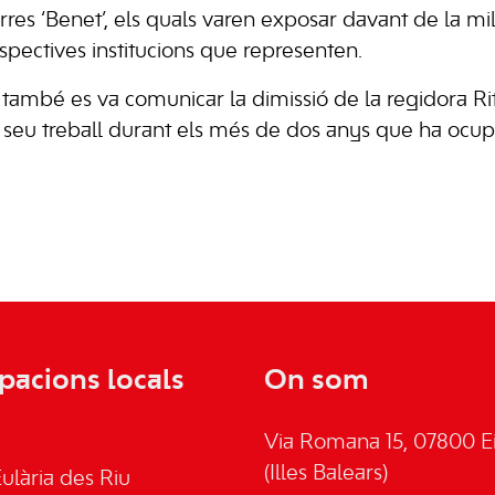
rres ‘Benet’, els quals varen exposar davant de la mi
respectives institucions que representen.
també es va comunicar la dimissió de la regidora Rita
el seu treball durant els més de dos anys que ha ocupa
pacions locals
On som
Via Romana 15, 07800 Ei
(Illes Balears)
ulària des Riu