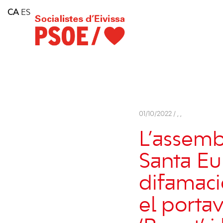
Home
CA
ES
Consell Insular d'Eivissa
Services
Contact
01/10/2022 /
,
,
L’assemb
Santa Eul
difamaci
el porta