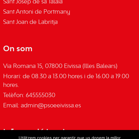
Sant Josep de sa Talaia
Sant Antoni de Portmany
Sant Joan de Labritja
On som
Via Romana 15, 07800 Eivissa (Illes Balears)
Horari: de 08.30 a 13.00 hores i de 16.00 a 19.00
hores.
Telèfon: 645555030
Email:
admin@psoeeivissa.es
Informació legal
Utilitzem cookies per garantir que us donem la millor