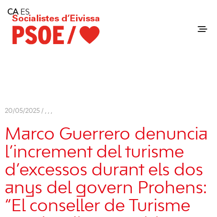
Home
CA
ES
Consell Insular d'Eivissa
Services
Contact
20/05/2025 /
,
,
,
Marco Guerrero denuncia
l’increment del turisme
d’excessos durant els dos
anys del govern Prohens:
“El conseller de Turisme