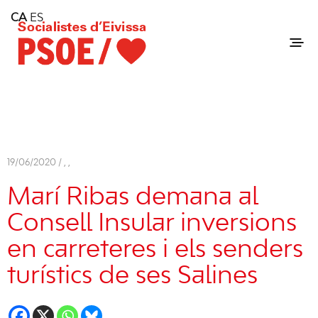
Home
CA
ES
Consell Insular d'Eivissa
Services
Contact
19/06/2020 /
,
,
Marí Ribas demana al
Consell Insular inversions
en carreteres i els senders
turístics de ses Salines