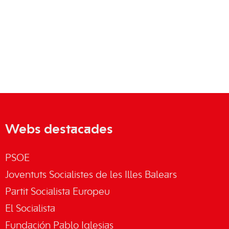
Webs destacades
PSOE
Joventuts Socialistes de les Illes Balears
Partit Socialista Europeu
El Socialista
Fundación Pablo Iglesias