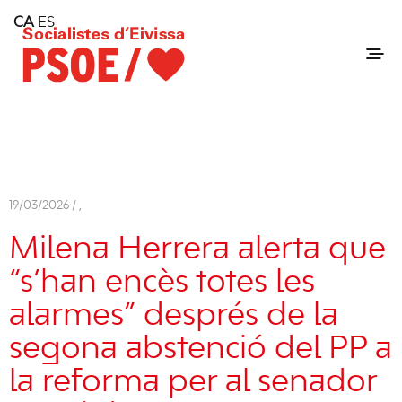
Home
CA
ES
Consell Insular d'Eivissa
Services
Contact
19/03/2026 /
,
Milena Herrera alerta que
“s’han encès totes les
alarmes” després de la
segona abstenció del PP a
la reforma per al senador