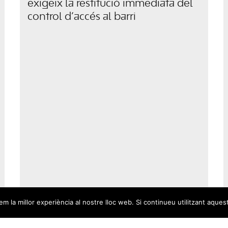
exigeix la restitució immediata del
control d’accés al barri
m la millor experiència al nostre lloc web. Si continueu utilitzant aques