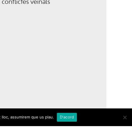
conflictes veïnals
t lloc, assumirem que us plau.
D'acord