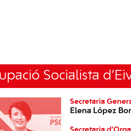
upació Socialista d’Eiv
Secretaria Gener
Elena López Bo
Secretaria d’Orga