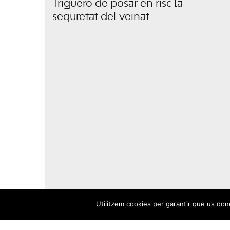
Triguero de posar en risc la
seguretat del veïnat
Utilitzem cookies per garantir que us done