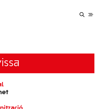
issa
al
net
nització