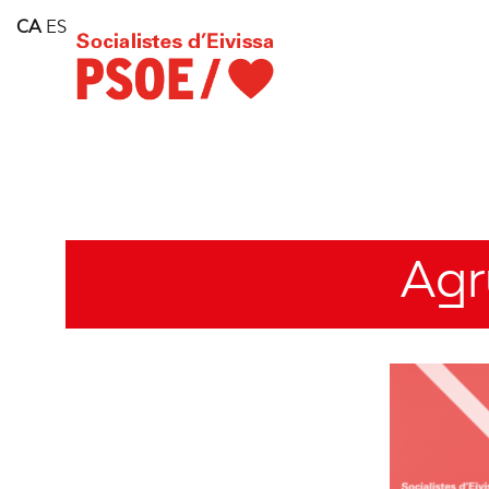
Home
CA
ES
Consell Insular d'Eivissa
Services
Contact
Agr