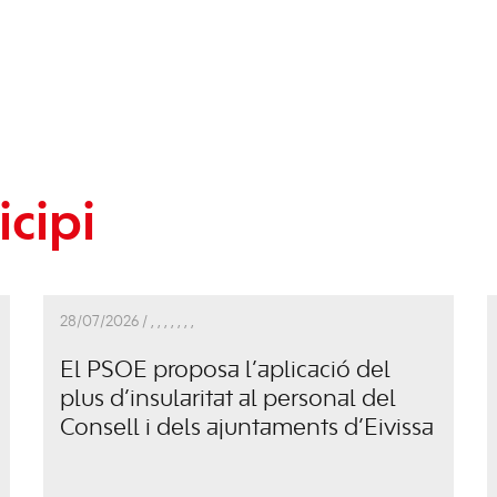
cipi
28/07/2026 /
,
,
,
,
,
,
,
El PSOE proposa l’aplicació del
plus d’insularitat al personal del
Consell i dels ajuntaments d’Eivissa