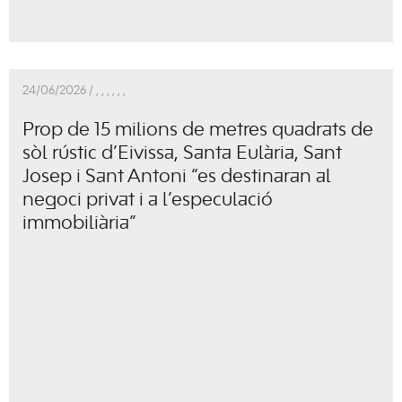
24/06/2026 /
,
,
,
,
,
,
Prop de 15 milions de metres quadrats de
sòl rústic d’Eivissa, Santa Eulària, Sant
Josep i Sant Antoni “es destinaran al
negoci privat i a l’especulació
immobiliària”