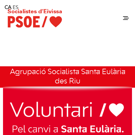
Home
CA
ES
Consell Insular d'Eivissa
Services
Contact
Agrupació Socialista Santa Eulària
des Riu