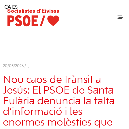
Home
CA
ES
Consell Insular d'Eivissa
Services
Contact
20/03/2026 /
,
,
Nou caos de trànsit a
Jesús: El PSOE de Santa
Eulària denuncia la falta
d’informació i les
enormes molèsties que