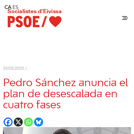
Home
CA
ES
Consell Insular d'Eivissa
Services
Contact
01/05/2020 /
,
Pedro Sánchez anuncia el
plan de desescalada en
cuatro fases