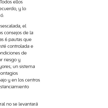
“Todos ellos
ecuerdo, y lo
ó.
sescalada, el
s consejos de la
as 6 pautas que
esté controlada e
ondiciones de
r riesgo y
ayores; un sistema
contagios
ajo y en los centros
istanciamiento
ral no se levantará