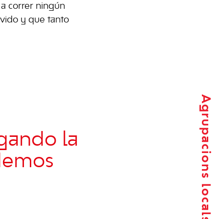
a correr ningún
ivido y que tanto
Agrupacions locals
gando la
odemos