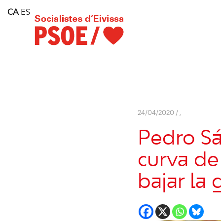
Home
CA
ES
Consell Insular d'Eivissa
Services
Contact
24/04/2020 /
,
Pedro Sá
curva de
bajar la 