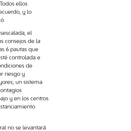
“Todos ellos
ecuerdo, y lo
ó.
sescalada, el
s consejos de la
as 6 pautas que
esté controlada e
ondiciones de
r riesgo y
ayores; un sistema
contagios
ajo y en los centros
istanciamiento
ral no se levantará