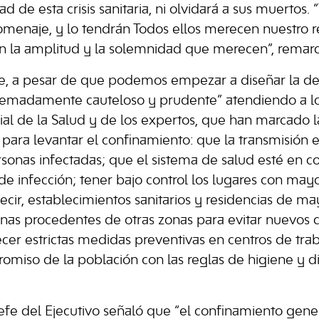
ad de esta crisis sanitaria, ni olvidará a sus muertos. 
menaje, y lo tendrán Todos ellos merecen nuestro r
 la amplitud y la solemnidad que merecen”, remarc
e, a pesar de que podemos empezar a diseñar la de
remadamente cauteloso y prudente” atendiendo a lo
al de la Salud y de los expertos, que han marcado l
 para levantar el confinamiento: que la transmisión 
ersonas infectadas; que el sistema de salud esté en c
de infección; tener bajo control los lugares con mayo
decir, establecimientos sanitarios y residencias de m
nas procedentes de otras zonas para evitar nuevos 
cer estrictas medidas preventivas en centros de trab
omiso de la población con las reglas de higiene y d
 jefe del Ejecutivo señaló que “el confinamiento gene