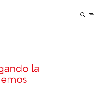
gando la
odemos