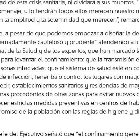
ad de esta crisis sanitaria, ni olvidará a sus muertos. 
menaje, y lo tendrán Todos ellos merecen nuestro r
 la amplitud y la solemnidad que merecen”, remarc
e, a pesar de que podemos empezar a diseñar la de
remadamente cauteloso y prudente” atendiendo a lo
al de la Salud y de los expertos, que han marcado l
 para levantar el confinamiento: que la transmisión 
ersonas infectadas; que el sistema de salud esté en c
de infección; tener bajo control los lugares con mayo
decir, establecimientos sanitarios y residencias de m
nas procedentes de otras zonas para evitar nuevos 
cer estrictas medidas preventivas en centros de trab
omiso de la población con las reglas de higiene y d
 jefe del Ejecutivo señaló que “el confinamiento gene