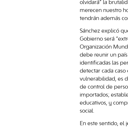
olvidará” la brutalid
merecen nuestro ho
tendrán además con
Sánchez explicó qu
Gobierno será “ext
Organización Mundi
debe reunir un país
identificadas las p
detectar cada caso 
vulnerabilidad, es 
de control de perso
importados; estable
educativos, y compr
social.
En este sentido, el