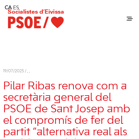
Home
CA
ES
Consell Insular d'Eivissa
Services
Contact
19/07/2025 /
,
,
Pilar Ribas renova com a
secretària general del
PSOE de Sant Josep amb
el compromís de fer del
partit “alternativa real als