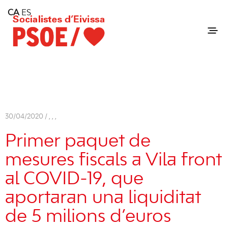
Home
CA
ES
Consell Insular d'Eivissa
Services
Contact
30/04/2020 /
,
,
,
Primer paquet de
mesures fiscals a Vila front
al COVID-19, que
aportaran una liquiditat
de 5 milions d’euros